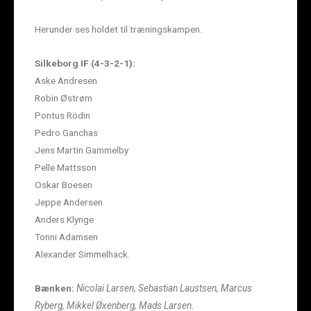
Herunder ses holdet til træningskampen.
Silkeborg IF (4-3-2-1):
Aske Andresen
Robin Østrøm
Pontus Rödin
Pedro Ganchas
Jens Martin Gammelby
Pelle Mattsson
Oskar Boesen
Jeppe Andersen
Anders Klynge
Tonni Adamsen
Alexander Simmelhack.
Bænken:
Nicolai Larsen, Sebastian Laustsen, Marcus
Ryberg, Mikkel Øxenberg, Mads Larsen.