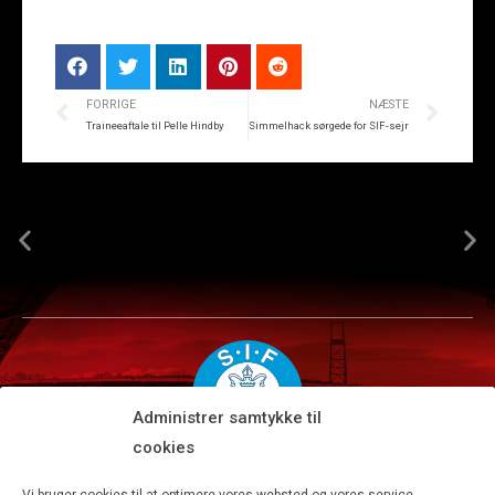
FORRIGE
NÆSTE
Traineeaftale til Pelle Hindby
Simmelhack sørgede for SIF-sejr
Administrer samtykke til
cookies
Silkeborg IF A/S · JYSK park, Ansvej 104 · DK-8600 Silkeborg