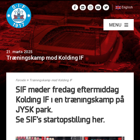
English
MENU
21. marts 2025
Træningskamp mod Kolding IF
Forside
»
Træningskamp mod Kolding IF
SIF møder fredag eftermiddag
Kolding IF i en træningskamp på
JYSK park.
Se SIF’s startopstilling her.