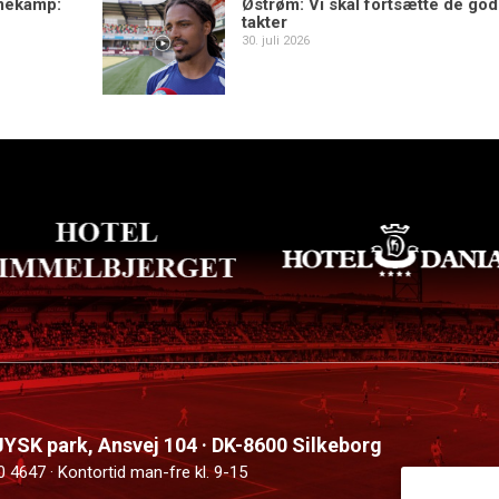
mekamp:
Østrøm: Vi skal fortsætte de go
takter
30. juli 2026
 JYSK park, Ansvej 104 · DK-8600 Silkeborg
0 4647 · Kontortid man-fre kl. 9-15