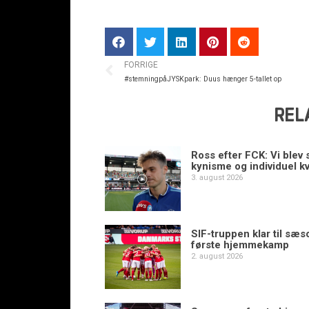
FORRIGE
#stemningpåJYSKpark: Duus hænger 5-tallet op
REL
Ross efter FCK: Vi blev s
kynisme og individuel kv
3. august 2026
SIF-truppen klar til sæ
første hjemmekamp
2. august 2026