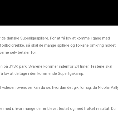
r de danske Superligaspillere. For at få lov at komme i gang med
dboldrække, så skal de mange spillere og folkene omkring holdet
erne selv betaler for.
gen på JYSK park. Svarene kommer indenfor 24 timer. Testene skal
an få lov at deltage i den kommende Superligakamp.
I videoen ovenover kan du se, hvordan det gik for sig, da Nicolai Vall
 med i, hvor mange der er blevet testet og med hvilket resultat. Du