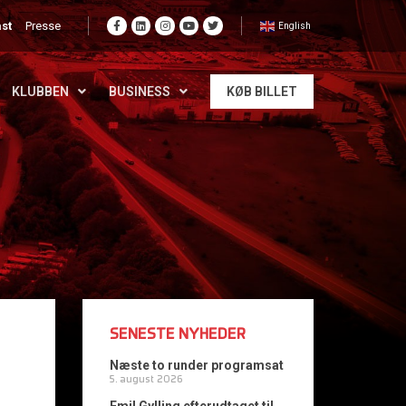
st
Presse
English
KLUBBEN
BUSINESS
KØB BILLET
SENESTE NYHEDER
Næste to runder programsat
5. august 2026