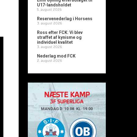
Emil Gylling efterudtaget til
U17-landsholdet
5. august 2026
Reservenederlag i Horsens
3. august 2026
Ross efter FCK: Vi blev
straffet af kynisme og
individuel kvalitet
3. august 2026
Nederlag mod FCK
2. august 2026
NÆSTE KAMP
3F SUPERLIGA
MANDAG D. 10.08. KL. 19.00