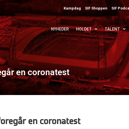
Kampdag
SIF Shoppen
SIF Podca
NYHEDER
HOLDET
TALENT
egår en coronatest
foregår en coronatest