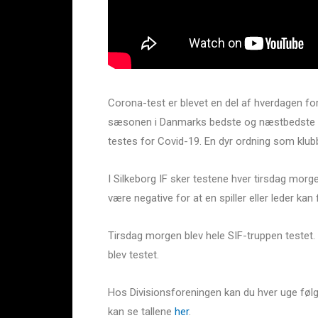
Corona-test er blevet en del af hverdagen fo
sæsonen i Danmarks bedste og næstbedste fo
testes for Covid-19. En dyr ordning som klubb
I Silkeborg IF sker testene hver tirsdag mor
være negative for at en spiller eller leder k
Tirsdag morgen blev hele SIF-truppen testet. 
blev testet.
Hos Divisionsforeningen kan du hver uge følge
kan se tallene
her
.