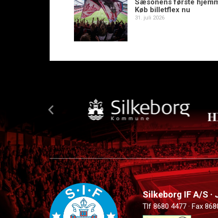
Sæsonens første hjem
Køb billetflex nu
31. juli 2026
Silkeborg IF A/S ·
Tlf 8680 4477 · Fax 868