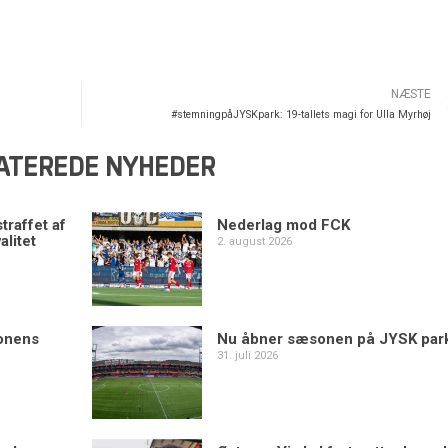
NÆSTE
#stemningpåJYSKpark: 19-tallets magi for Ulla Myrhøj
ATEREDE NYHEDER
traffet af
Nederlag mod FCK
alitet
2. august 2026
sonens
Nu åbner sæsonen på JYSK par
31. juli 2026