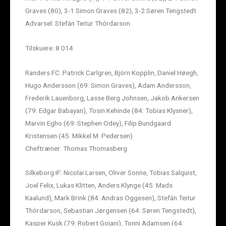
Graves (80), 3-1 Simon Graves (82), 3-2 Søren Tengstedt
Advarsel: Stefán Teitur Thórdarson
Tilskuere: 8.014
Randers FC: Patrick Carlgren, Björn Kopplin, Daniel Høegh,
Hugo Andersson (69: Simon Graves), Adam Andersson,
Frederik Lauenborg, Lasse Berg Johnsen, Jakob Ankersen
(79: Edgar Babayan), Tosin Kehinde (84: Tobias Klysner),
Marvin Egho (69: Stephen Odey), Filip Bundgaard
Kristensen (45: Mikkel M. Pedersen)
Cheftræner: Thomas Thomasberg
Silkeborg IF: Nicolai Larsen, Oliver Sonne, Tobias Salquist,
Joel Felix, Lukas Klitten, Anders Klynge (45: Mads
Kaalund), Mark Brink (84: Andras Oggesen), Stefán Teitur
Thórdarson, Sebastian Jørgensen (64: Søren Tengstedt),
Kasper Kusk (79: Robert Gojani), Tonni Adamsen (64: