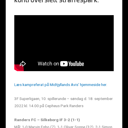
kontroversielt straffespark.
Læs kampreferat på Midtjyllands Avis’ hjemmeside her.
3F Superligaen, 10. spillerunde – søndag d. 18. september
2022 kl. 14.00 på Cepheus Park Randers
Randers FC – Silkeborg IF 3-2 (1-1)
Mål: 1-0 Marvin Egho (7), 1-1 Oliver Sonne (32), 2-1 Simon