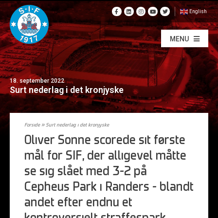
English
MENU
18. september 2022
Surt nederlag i det kronjyske
Forside
»
Surt nederlag i det kronjyske
Oliver Sonne scorede sit første
mål for SIF, der alligevel måtte
se sig slået med 3-2 på
Cepheus Park i Randers – blandt
andet efter endnu et