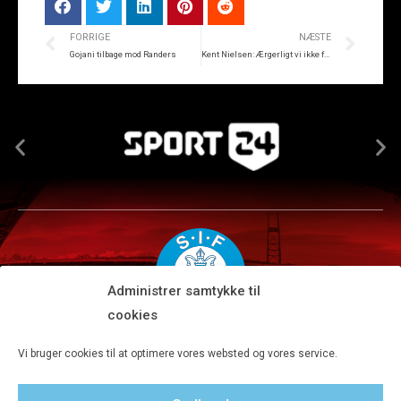
FORRIGE
NÆSTE
Gojani tilbage mod Randers
Kent Nielsen: Ærgerligt vi ikke får mere ud af 1. halvleg
Administrer samtykke til
cookies
Silkeborg IF A/S · JYSK park, Ansvej 104 · DK-8600 Silkeborg
Vi bruger cookies til at optimere vores websted og vores service.
Tlf 8680 4477 · Fax 8680 4647 · Kontortid man-fre kl. 9-15