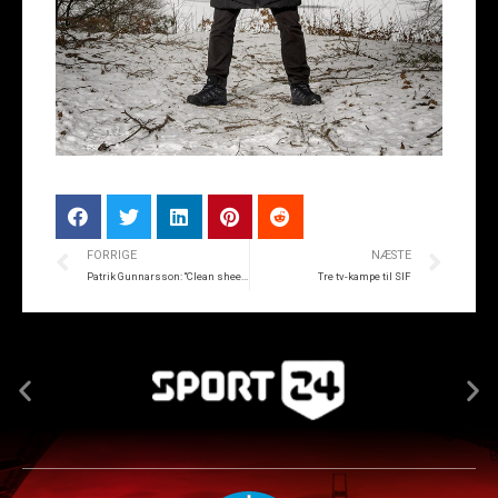
FORRIGE
NÆSTE
Patrik Gunnarsson: “Clean sheets” er det perfekte
Tre tv-kampe til SIF