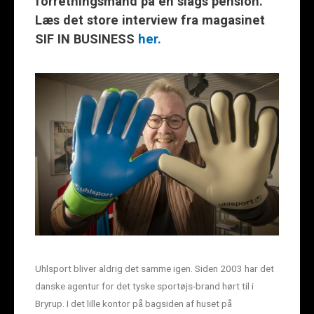
forretningsmand på en slags pension.
Læs det store interview fra magasinet
SIF IN BUSINESS
her.
Uhlsport bliver aldrig det samme igen. Siden 2003 har det
danske agentur for det tyske sportøjs-brand hørt til i
Bryrup. I det lille kontor på bagsiden af huset på