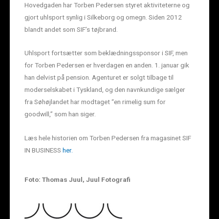
Hovedgaden har Torben Pedersen styret aktiviteterne og
gjort uhlsport synlig i Silkeborg og omegn. Siden 2012
blandt andet som SIF’s tøjbrand.
Uhlsport fortsætter som beklædningssponsor i SIF, men
for Torben Pedersen er hverdagen en anden. 1. januar gik
han delvist på pension. Agenturet er solgt tilbage til
moderselskabet i Tyskland, og den navnkundige sælger
fra Søhøjlandet har modtaget “en rimelig sum for
goodwill,” som han siger.
Læs hele historien om Torben Pedersen fra magasinet SIF
IN BUSINESS
her.
Foto: Thomas Juul, Juul Fotografi