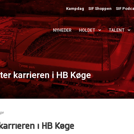
Kampdag
SIF Shoppen
SIF Podca
NYHEDER
HOLDET
TALENT
er karrieren i HB Køge
øge
karrieren i HB Køge