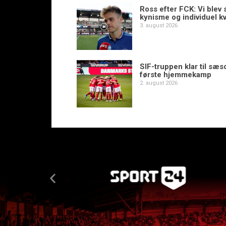
Ross efter FCK: Vi blev s
kynisme og individuel kv
3. august 2026
SIF-truppen klar til sæ
første hjemmekamp
2. august 2026