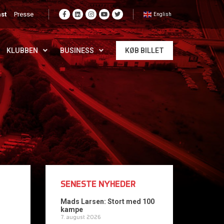
st
Presse
English
KLUBBEN
BUSINESS
KØB BILLET
SENESTE NYHEDER
Mads Larsen: Stort med 100
kampe
7. august 2026