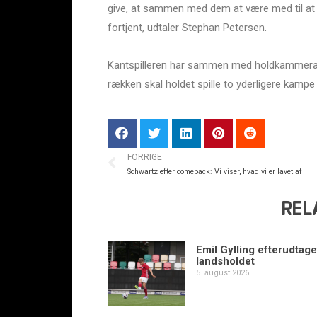
give, at sammen med dem at være med til at sp
fortjent, udtaler Stephan Petersen.
Kantspilleren har sammen med holdkammeraterne
rækken skal holdet spille to yderligere kampe
FORRIGE
Schwartz efter comeback: Vi viser, hvad vi er lavet af
REL
Emil Gylling efterudtaget
landsholdet
5. august 2026