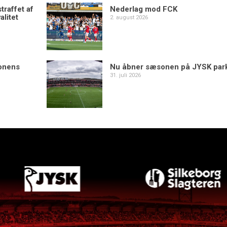
traffet af
Nederlag mod FCK
alitet
2. august 2026
sonens
Nu åbner sæsonen på JYSK par
31. juli 2026