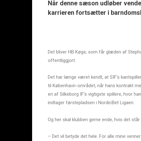
Når denne sæson udløber vender
karrieren fortsætter i barndom
Det bliver HB Køge, som får glæden af Steph
offentliggjort.
Det har længe været kendt, at SIF’s kantspill
til København-området, når hans kontrakt me
en af Silkeborg IF’s vigtigste spillere, hvor h
indtager førstepladsen i NordicBet Ligaen.
Og her skal klubben gerne ende, hvis det står ti
– Det vil betyde det hele. For alle mine ven