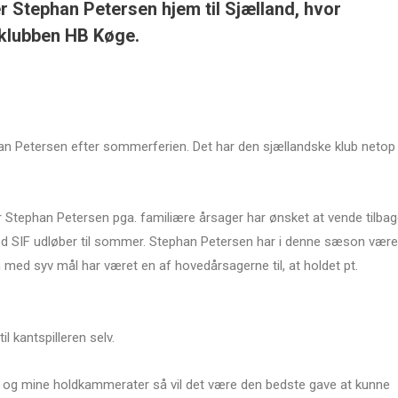
 Stephan Petersen hjem til Sjælland, hvor
sklubben HB Køge.
an Petersen efter sommerferien. Det har den sjællandske klub netop
er Stephan Petersen pga. familiære årsager har ønsket at vende tilba
d SIF udløber til sommer. Stephan Petersen har i denne sæson være
an med syv mål har været en af hovedårsagerne til, at holdet pt.
l kantspilleren selv.
ner og mine holdkammerater så vil det være den bedste gave at kunne