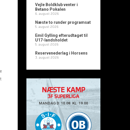
Vejle Boldklub venter i
Betano Pokalen
6. august 2026
Næste to runder programsat
5. august 2026
Emil Gylling efterudtaget til
U17-landsholdet
5. august 2026
Reservenederlag i Horsens
3. august 2026
ge
t
NÆSTE KAMP
3F SUPERLIGA
MANDAG D. 10.08. KL. 19.00