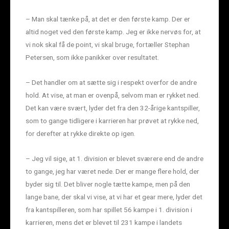
– Man skal tænke på, at det er den første kamp. Der er
altid noget ved den første kamp. Jeg er ikke nervøs for, at
vi nok skal få de point, vi skal bruge, fortæller Stephan
Petersen, som ikke panikker over resultatet.
– Det handler om at sætte sig i respekt overfor de andre
hold. At vise, at man er ovenpå, selvom man er rykket ned.
Det kan være svært, lyder det fra den 32-årige kantspiller,
som to gange tidligere i karrieren har prøvet at rykke ned,
for derefter at rykke direkte op igen.
– Jeg vil sige, at 1. division er blevet sværere end de andre
to gange, jeg har været nede. Der er mange flere hold, der
byder sig til. Det bliver nogle tætte kampe, men på den
lange bane, der skal vi vise, at vi har et gear mere, lyder det
fra kantspilleren, som har spillet 56 kampe i 1. division i
karrieren, mens det er blevet til 231 kampe i landets