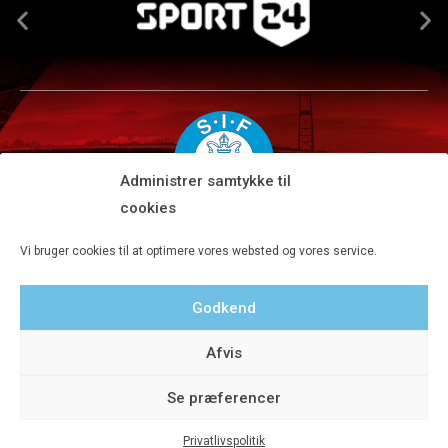
Administrer samtykke til
cookies
Silkeborg IF A/S · JYSK park, Ansvej 104 · DK-8600 Silkeborg
Vi bruger cookies til at optimere vores websted og vores service.
Tlf 8680 4477 · Fax 8680 4647 · Kontortid man-fre kl. 9-15
Godkend
Privatlivspolitik
Afvis
Se præferencer
Privatlivspolitik
© 2020 Silkeborg IF A/S - Designet af Aveo - web&marketing