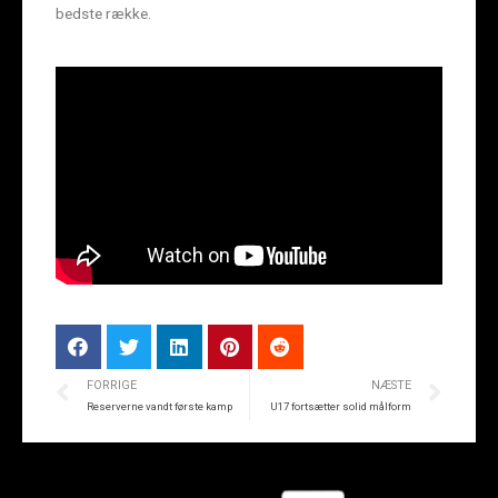
bedste række.
FORRIGE
NÆSTE
Reserverne vandt første kamp
U17 fortsætter solid målform