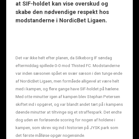
at SIF-holdet kan vise overskud og
skabe den nødvendige respekt hos
modstanderne i NordicBet Ligaen.
Det var ikke helt efter planen, da Silkeborg IF søndag
eftermiddag spillede 0-0 mod Thisted FC. Modstanderne
var inden sæsonen spået en svær sæson i den tunge ende
af NordicBet Ligaen, men formåede alligevel at være helt
med i kampen, og flere gange have SIF-holdet på hælene.
Med otte minutter igen af kampen blev Stephan Petersen
skiftet ind i opgøret, og var blandt andet tæt på i kampens
døende minutter at tiltvinge sig et straffespark. Det endte
dog uden en forløsende scoring for nogen af holdene i
kampen, som skrev sig ind i historien på JYSK park som
det første målløse opgør nogensinde.