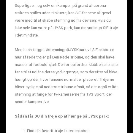
Superligaen, og selv om kampen på grund af corona-
risikoen spilles uden tilskuere, kan SIF-fansene alligevel
være med til at skabe stemning ud fra devisen: Hvis du
ikke selv kan være på JYSK park, kan din yndlings-SIF-trøje
i det mindste.
Med hash-tagget #stemningpåJYSKpark vil SIF skabe en
mur af røde trøjer på Den Røde Tribune, og den skal have
masser af fodbold-sjæl. Derfor opfordrer klubben alle sine
fans til at udlåne deres yndlingstrøje, som derefter vil blive
hængt op dér, hvor fansene normalt er placeret. Trøjerne
bliver synlige på nederste tribune-afsnit, så der også er lidt
stemning at fange for tv-kameraerne fra TV3 Sport, der
sender kampen live.
Sådan får DU din trøje op at hænge på JYSK park:
Find din favorit-trøje i klædeskabet