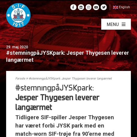
English
MENU
29. maj 2020
#stemningpåJYSKpark: Jesper Thygesen leverer
langærmet
Forside
»
#stemningpåJYSKpark: Jesper Thygesen leverer langærmet
#stemningpåJYSKpark:
Jesper Thygesen leverer
langærmet
Tidligere SIF-spiller Jesper Thygesen
har været forbi JYSK park med en
match-worn SIF-trøje fra 90’erne med