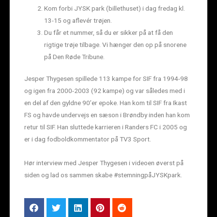
Kom forbi JYSK park (billethuset) i dag fredag kl.
13-15 og aflevér trøjen.
Du får et nummer, så du er sikker på at få den
rigtige trøje tilbage. Vi hænger den op på snorene
på Den Røde Tribune.
Jesper Thygesen spillede 113 kampe for SIF fra 1994-98
og igen fra 2000-2003 (92 kampe) og var således med i
en del af den gyldne 90’er epoke. Han kom til SIF fra Ikast
FS og havde undervejs en sæson i Brøndby inden han kom
retur til SIF. Han sluttede karrieren i Randers FC i 2005 og
er i dag fodboldkommentator på TV3 Sport.
Hør interview med Jesper Thygesen i videoen øverst på
siden og lad os sammen skabe #stemningpåJYSKpark.