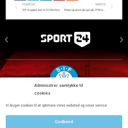
FORRIGE
NÆSTE
SIF-truppen klar til El Plástico
Pokal og point på spil på JYSK park
Administrer samtykke til
cookies
Silkeborg IF A/S · JYSK park, Ansvej 104 · DK-8600 Silkeborg
Vi bruger cookies til at optimere vores websted og vores service.
Tlf 8680 4477 · Fax 8680 4647 · Kontortid man-fre kl. 9-15
Godkend
Privatlivspolitik