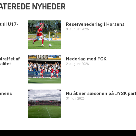
ATEREDE NYHEDER
 til U17-
Reservenederlag i Horsens
3. august 2026
traffet af
Nederlag mod FCK
alitet
2. august 2026
sonens
Nu åbner sæsonen på JYSK par
31. juli 2026