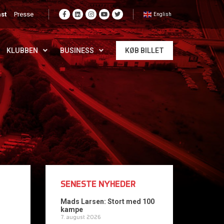
st
Presse
English
KLUBBEN
BUSINESS
KØB BILLET
SENESTE NYHEDER
Mads Larsen: Stort med 100
kampe
7. august 2026