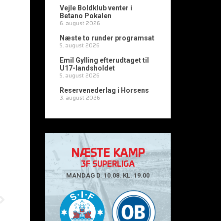
Vejle Boldklub venter i
Betano Pokalen
6. august 2026
Næste to runder programsat
5. august 2026
Emil Gylling efterudtaget til
U17-landsholdet
5. august 2026
Reservenederlag i Horsens
3. august 2026
NÆSTE KAMP
3F SUPERLIGA
MANDAG D. 10.08. KL. 19.00