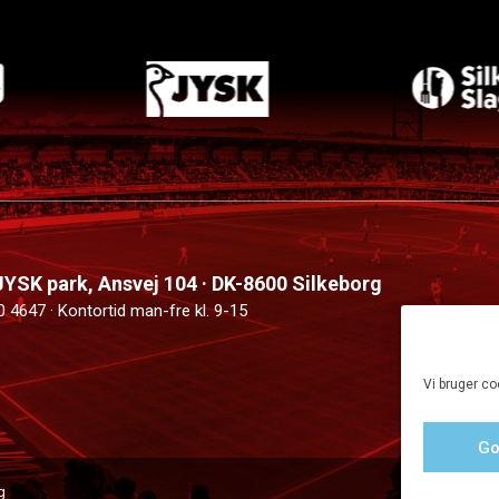
 JYSK park, Ansvej 104 · DK-8600 Silkeborg
0 4647 · Kontortid man-fre kl. 9-15
Vi bruger co
Go
g