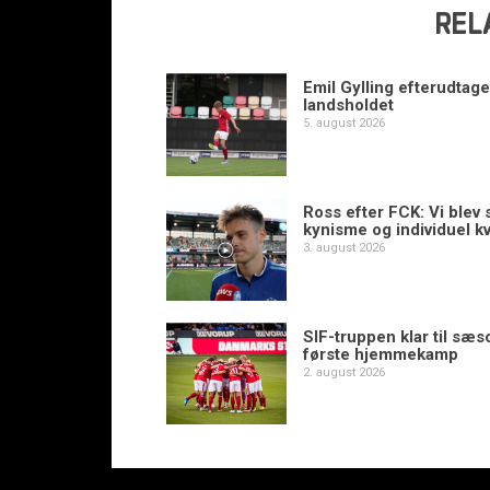
REL
Emil Gylling efterudtaget
landsholdet
5. august 2026
Ross efter FCK: Vi blev s
kynisme og individuel kv
3. august 2026
SIF-truppen klar til sæ
første hjemmekamp
2. august 2026