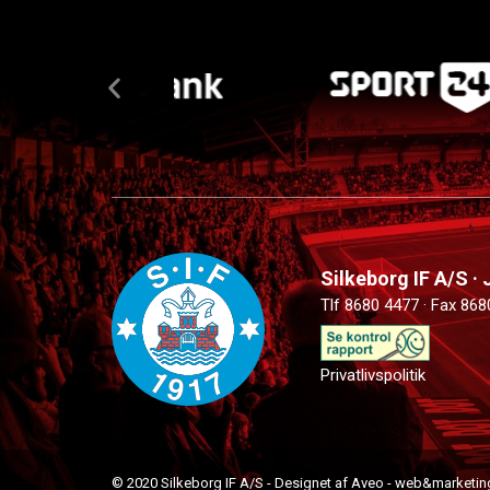
Silkeborg IF A/S ·
Tlf 8680 4477 · Fax 868
Privatlivspolitik
© 2020 Silkeborg IF A/S - Designet af Aveo - web&marketin