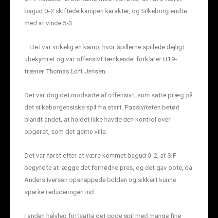
bagud 0-2 skiftede kampen karakter, og Silkeborg endte
med at vinde 5-3.
– Det var virkelig en kamp, hvor spillerne spillede dejligt
ubekymret og var offensivt tænkende, forklarer U19-
træner Thomas Loft Jensen.
Det var dog det modsatte af offensivt, som satte præg på
det silkeborgensiske spil fra start. Passiviteten betød
blandt andet, at holdet ikke havde den kontrol over
opgøret, som det gerne ville.
Det var først efter at være kommet bagud 0-2, at SIF
begyndte at lægge det fornødne pres, og det gav pote, da
Anders Iversen opsnappede bolden og sikkert kunne
sparke reduceringen ind.
I anden halvleg fortsatte det gode spil med mange fine