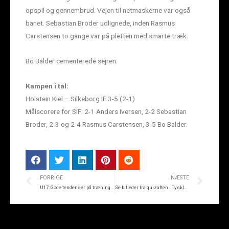
opspil og gennembrud. Vejen til netmaskerne var også
banet. Sebastian Broder udlignede, inden Rasmus
Carstensen to gange var på pletten med smarte træk.
Bo Balder cementerede sejren.
Kampen i tal:
Holstein Kiel – Silkeborg IF 3-5 (2-1)
Målscorere for SIF: 2-1 Anders Iversen, 2-2 Sebastian
Broder, 2-3 og 2-4 Rasmus Carstensen, 3-5 Bo Balder.
FORRIGE
NÆSTE
U17: Gode tendenser på træningslejr trods nederlag
Se billeder fra quizaften i Tyskland