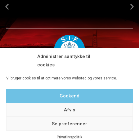
Administrer samtykke til
cookies
Silkeborg IF A/S · JYSK park, Ansvej 104 · DK-8600 Silkeborg
Vi bruger cookies til at optimere vores websted og vores service.
Tlf 8680 4477 · Fax 8680 4647 · Kontortid man-fre kl. 9-15
Godkend
Privatlivspolitik
Afvis
Se præferencer
Privatlivspolitik
© 2020 Silkeborg IF A/S - Designet af Aveo - web&marketing