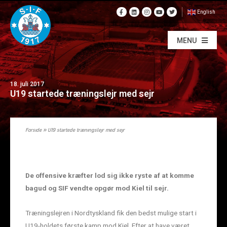
English
MENU
18. juli 2017
U19 startede træningslejr med sejr
Forside
»
U19 startede træningslejr med sejr
De offensive kræfter lod sig ikke ryste af at komme
bagud og SIF vendte opgør mod Kiel til sejr.
Træningslejren i Nordtyskland fik den bedst mulige start i
U19-holdets første kamp mod Kiel. Efter at have været