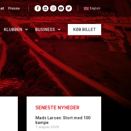
st
Presse
English
KLUBBEN
BUSINESS
KØB BILLET
SENESTE NYHEDER
Mads Larsen: Stort med 100
kampe
7. august 2026