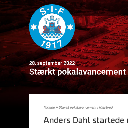
28. september 2022
Stærkt pokalavancement 
Forside
»
Stærkt pokalavancement i Næstved
Anders Dahl startede i