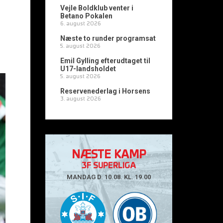
Vejle Boldklub venter i
Betano Pokalen
6. august 2026
Næste to runder programsat
5. august 2026
Emil Gylling efterudtaget til
U17-landsholdet
5. august 2026
Reservenederlag i Horsens
3. august 2026
NÆSTE KAMP
3F SUPERLIGA
MANDAG D. 10.08. KL. 19.00