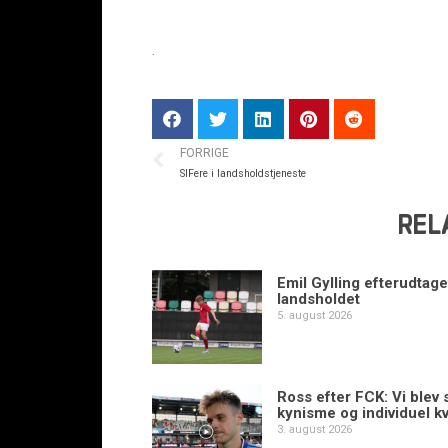
.
FORRIGE
SIFere i landsholdstjeneste
REL
Emil Gylling efterudtaget
landsholdet
5. august 2026
Ross efter FCK: Vi blev s
kynisme og individuel kv
3. august 2026