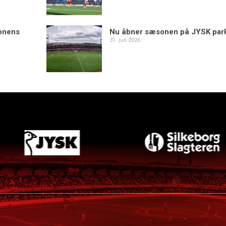
sonens
Nu åbner sæsonen på JYSK par
31. juli 2026