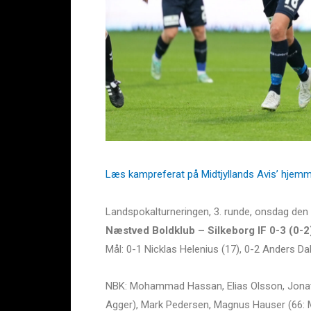
Læs kampreferat på Midtjyllands Avis’ hjemm
Landspokalturneringen, 3. runde, onsdag de
Næstved Boldklub – Silkeborg IF 0-3 (0-2
Mål: 0-1 Nicklas Helenius (17), 0-2 Anders D
NBK: Mohammad Hassan, Elias Olsson, Jonat
Agger), Mark Pedersen, Magnus Hauser (66: M