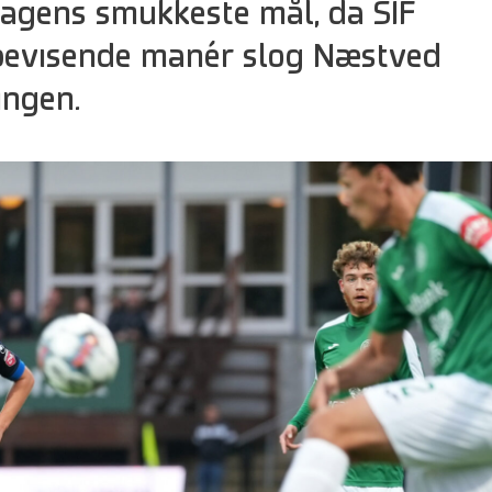
dagens smukkeste mål, da SIF
bevisende manér slog Næstved
ingen.