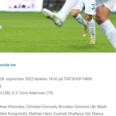
eside her.
n 28. september 2022 klokken 18.00 på TINTSHOP PARK
)
ahl (28), 0-3 Tonni Adamsen (79)
han Khemdee, Christian Enemark, Brooklyn Genesini (46: Mads
ark Kongstedt), Mathias Høst, Souheib Dhaflaoui (66: Marius