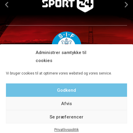
Administrer samtykke til
cookies
Silkeborg IF A/S · JYSK park, Ansvej 104 · DK-8600 Silkeborg
Vi bruger cookies til at optimere vores websted og vores service.
Tlf 8680 4477 · Fax 8680 4647 · Kontortid man-fre kl. 9-15
Godkend
Privatlivspolitik
Afvis
Se præferencer
Privatlivspolitik
© 2020 Silkeborg IF A/S - Designet af Aveo - web&marketing