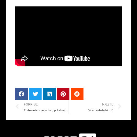
FORRIGE
NÆSTE
Endnu et comeback og pokalsejr i Randers
“Vi arbejdede hårdt”