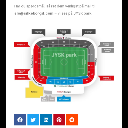
Har du spørgsmål, så ret dem venligst på mail til
slo@silkeborgif.com
– vi ses på JYSK park.