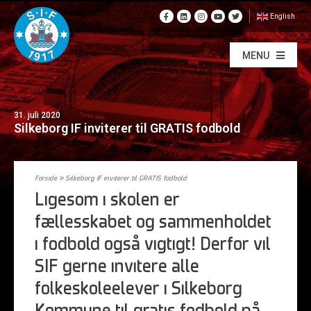
English
MENU
31. juli 2020
Silkeborg IF inviterer til GRATIS fodbold
Forside
»
Silkeborg IF inviterer til GRATIS fodbold
Ligesom i skolen er
fællesskabet og sammenholdet
i fodbold også vigtigt! Derfor vil
SIF gerne invitere alle
folkeskoleelever i Silkeborg