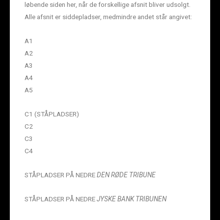
løbende siden her, når de forskellige afsnit bliver udsolgt.
Alle afsnit er siddepladser, medmindre andet står angivet:
A1
A2
A3
A4
A5
C1 (STÅPLADSER)
C2
C3
C4
STÅPLADSER PÅ NEDRE
DEN RØDE TRIBUNE
STÅPLADSER PÅ NEDRE
JYSKE BANK TRIBUNEN