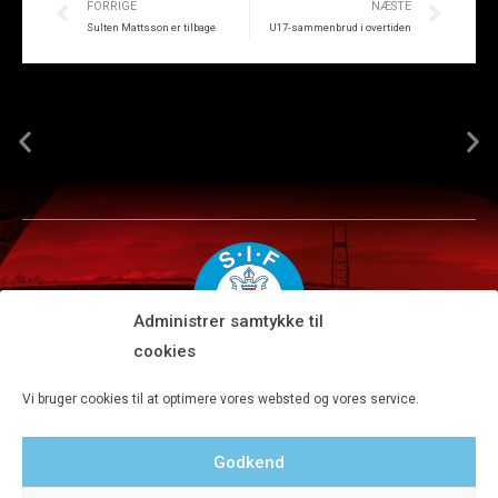
FORRIGE
NÆSTE
Sulten Mattsson er tilbage
U17-sammenbrud i overtiden
Administrer samtykke til
cookies
Silkeborg IF A/S · JYSK park, Ansvej 104 · DK-8600 Silkeborg
Vi bruger cookies til at optimere vores websted og vores service.
Tlf 8680 4477 · Fax 8680 4647 · Kontortid man-fre kl. 9-15
Godkend
Privatlivspolitik