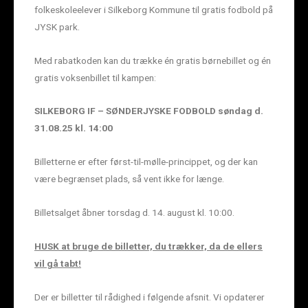
folkeskoleelever i Silkeborg Kommune til gratis fodbold på
JYSK park.
Med rabatkoden kan du trække én gratis børnebillet og én
gratis voksenbillet til kampen:
SILKEBORG IF – SØNDERJYSKE FODBOLD søndag d.
31.08.25 kl. 14:00
Billetterne er efter først-til-mølle-princippet, og der kan
være begrænset plads, så vent ikke for længe.
Billetsalget åbner torsdag d. 14. august kl. 10:00.
HUSK at bruge de billetter, du trækker, da de ellers
vil gå tabt!
Der er billetter til rådighed i følgende afsnit. Vi opdaterer