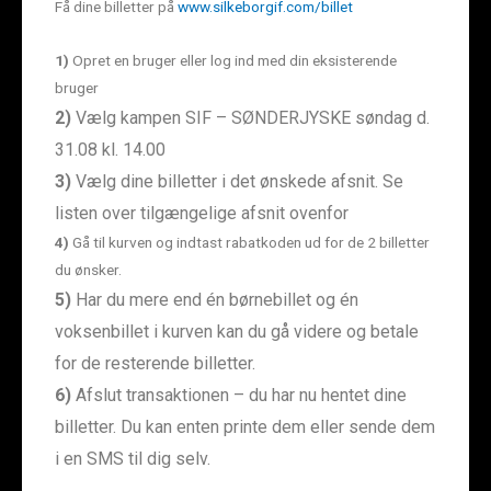
Få dine billetter på
www.silkeborgif.com/billet
1)
Opret en bruger eller log ind med din eksisterende
bruger
2)
Vælg kampen SIF – SØNDERJYSKE søndag d.
31.08 kl. 14.00
3)
Vælg dine billetter i det ønskede afsnit. Se
listen over tilgængelige afsnit ovenfor
4)
Gå til kurven og indtast rabatkoden ud for de 2 billetter
du ønsker.
5)
Har du mere end én børnebillet og én
voksenbillet i kurven kan du gå videre og betale
for de resterende billetter.
6)
Afslut transaktionen – du har nu hentet dine
billetter. Du kan enten printe dem eller sende dem
i en SMS til dig selv.