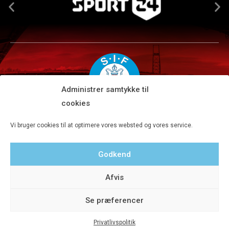
Administrer samtykke til
cookies
Silkeborg IF A/S · JYSK park, Ansvej 104 · DK-8600 Silkeborg
Vi bruger cookies til at optimere vores websted og vores service.
Tlf 8680 4477 · Fax 8680 4647 · Kontortid man-fre kl. 9-15
Godkend
Privatlivspolitik
Afvis
Se præferencer
Privatlivspolitik
© 2020 Silkeborg IF A/S - Designet af Aveo - web&marketing