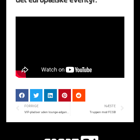
det europæiske eventyr.
FORRIGE
NÆSTE
VIP-pladser uden lounge-adgang mod FCSB
Truppen mod FCSB