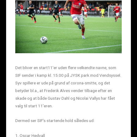
Det bliver en start11’er uden flere velkendte navne, som
SIF sender i kamp kl. 15.00 på JYSK park mod Vendsyssel.
Syv spillere er ude på grund af corona-smitte, og det
betyder bl.a., at Frederik Alves vender tilbage efter en
skade og at både Gustav Dahl og Nicolai Vallys har fået
valg til start 11’eren.
Dermed ser SIF’s startende hold således ud:
1. Oscar Hedvall