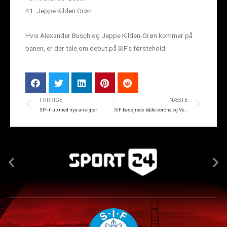
41. Jeppe Kilden Grøn
Hvis Alexander Busch og Jeppe Kilden-Grøn kommer på
banen, er der tale om debut på SIF’s førstehold.
FORRIGE
NÆSTE
SIF-trup med nye ansigter
SIF besejrede både corona og Vendsyssel