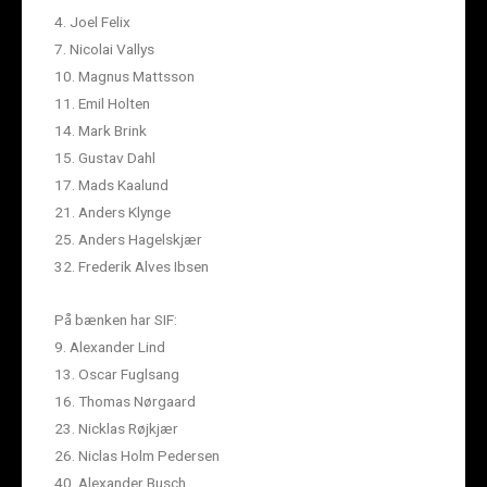
4. Joel Felix
7. Nicolai Vallys
10. Magnus Mattsson
11. Emil Holten
14. Mark Brink
15. Gustav Dahl
17. Mads Kaalund
21. Anders Klynge
25. Anders Hagelskjær
32. Frederik Alves Ibsen
På bænken har SIF:
9. Alexander Lind
13. Oscar Fuglsang
16. Thomas Nørgaard
23. Nicklas Røjkjær
26. Niclas Holm Pedersen
40. Alexander Busch