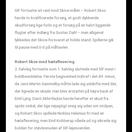
SIF fortsatte sit raid mod Skive-målet – Robert Skov
havde to kvalificerede forsøg, et godt dykkende
skudforsøg lige forbi og et forsøg på en halvt liggende
flugter efter indlæg fra Gustav Dahl – men alligevel
lykkedes det Skive-forsvaret at holde stand. Spillerne gik
til pause med 0-0 på måltavlen.
Robert Skov med hælaflevering
2. halvleg fortsatte som 1. halvleg sluttede med SIF mest i
boldbesiddelse. Første begivenhed indtraf i det 49. minut,
da Jens Martin Gammelby måtte lade sig udskifte med det,
der lignede en skade. Han blev erstattet på højre back af
Emil Lyng. Davit Skhirtladze havde herefter et skud fra
spids vinkel, der lige nøjagtigt sneg sig uden om stolpen,
og Robert Skov spillede Nicklas Helenius fri med en
hælaflevering, men Emil Kobberup nåede ud og sikrede sig
bolden for støvlesnuden af SIF-lejesvenden.