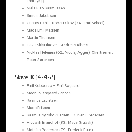
Emil Lyng)
Niels Bisp Rasmussen
Simon Jakobsen
Gustav Dahl – Robert Skov (74.: Emil Scheel)
Mads Emil Madsen
Martin Thomsen
Davit Skhirtladze – Andreas Albers
Nicklas Helenius (62.: Nicolaj Agger). Cheftræner:
Peter Sørensen
Skive IK (4-4-2)
Emil Kobberup – Emil Søgaard
Magnus Risgaard Jensen
Rasmus Lauritsen
Mads Eriksen
Rasmus Nørskov Larsen – Oliver I. Pedersen
Frederik Brandhof (83.: Mads Grubak)
Mathias Pedersen (79.: Frederik Buur)