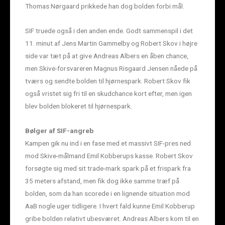
Thomas Nørgaard prikkede han dog bolden forbi mål.
SIF truede også i den anden ende. Godt sammenspil i det
11. minut af Jens Martin Gammelby og Robert Skov i højre
side var tæt på at give Andreas Albers en åben chance,
men Skive-forsvareren Magnus Risgaard Jensen nåede på
tværs og sendte bolden til hjørnespark. Robert Skov fik
også vristet sig fri til en skudchance kort efter, men igen
blev bolden blokeret til hjørnespark.
Bølger af SIF-angreb
Kampen gik nu ind i en fase med et massivt SIF-pres ned
mod Skive-målmand Emil Kobberups kasse. Robert Skov
forsøgte sig med sit trade-mark spark på et frispark fra
35 meters afstand, men fik dog ikke samme træf på
bolden, som da han scorede i en lignende situation mod
AaB nogle uger tidligere. I hvert fald kunne Emil Kobberup
gribe bolden relativt ubesværet. Andreas Albers kom til en