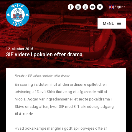
English
MENU
12. oktober 2016
SIF videre i pokalen efter drama
Forside
»
SIF videre i pokalen efter drama
En scoring i sidste minut af den ordinære spilletid, en
udvisning af Davit Skhirtladze og et afgørende mål af
Nicolaj Agger var ingredienserne i et ægte pokaldrama i
Skive onsdag aften, hvor SIF med 3-1 sikrede sig adgang
til 4. runde.
Hvad pokalkampe mangler i godt spil opvejes ofte af