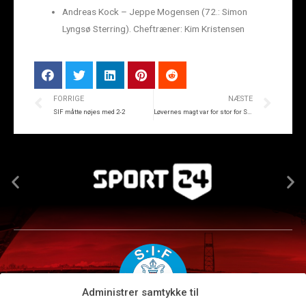
Andreas Kock – Jeppe Mogensen (72.: Simon
Lyngsø Sterring). Cheftræner: Kim Kristensen
FORRIGE
NÆSTE
SIF måtte nøjes med 2-2
Løvernes magt var for stor for SIF
Administrer samtykke til