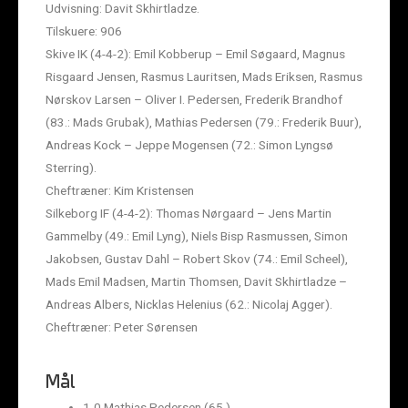
Udvisning: Davit Skhirtladze.
Tilskuere: 906
Skive IK (4-4-2): Emil Kobberup – Emil Søgaard, Magnus
Risgaard Jensen, Rasmus Lauritsen, Mads Eriksen, Rasmus
Nørskov Larsen – Oliver I. Pedersen, Frederik Brandhof
(83.: Mads Grubak), Mathias Pedersen (79.: Frederik Buur),
Andreas Kock – Jeppe Mogensen (72.: Simon Lyngsø
Sterring).
Cheftræner: Kim Kristensen
Silkeborg IF (4-4-2): Thomas Nørgaard – Jens Martin
Gammelby (49.: Emil Lyng), Niels Bisp Rasmussen, Simon
Jakobsen, Gustav Dahl – Robert Skov (74.: Emil Scheel),
Mads Emil Madsen, Martin Thomsen, Davit Skhirtladze –
Andreas Albers, Nicklas Helenius (62.: Nicolaj Agger).
Cheftræner: Peter Sørensen
Mål
1-0 Mathias Pedersen (65.)