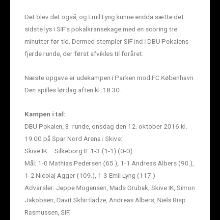
Det blev det også, og Emil Lyng kunne endda sætte det
sidste lys i SIF’s pokalkransekage med en scoring tre
minutter før tid. Dermed stempler SIF ind i DBU Pokalens
fjerde runde, der først afvikles til foråret.
Næste opgave er udekampen i Parken mod FC København.
Den spilles lørdag aften kl. 18.30.
Kampen i tal:
DBU Pokalen, 3. runde, onsdag den 12. oktober 2016 kl.
19.00 på Spar Nord Arena i Skive:
Skive IK – Silkeborg IF 1-3 (1-1) (0-0)
Mål: 1-0 Mathias Pedersen (65.), 1-1 Andreas Albers (90.),
1-2 Nicolaj Agger (109.), 1-3 Emil Lyng (117.)
Advarsler: Jeppe Mogensen, Mads Grubak, Skive IK, Simon
Jakobsen, Davit Skhirtladze, Andreas Albers, Niels Bisp
Rasmussen, SIF.