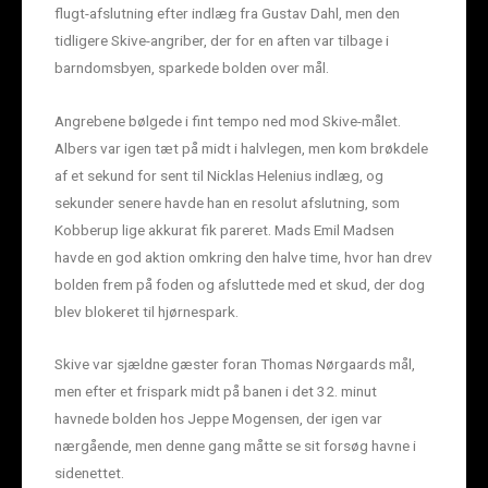
flugt-afslutning efter indlæg fra Gustav Dahl, men den
tidligere Skive-angriber, der for en aften var tilbage i
barndomsbyen, sparkede bolden over mål.
Angrebene bølgede i fint tempo ned mod Skive-målet.
Albers var igen tæt på midt i halvlegen, men kom brøkdele
af et sekund for sent til Nicklas Helenius indlæg, og
sekunder senere havde han en resolut afslutning, som
Kobberup lige akkurat fik pareret. Mads Emil Madsen
havde en god aktion omkring den halve time, hvor han drev
bolden frem på foden og afsluttede med et skud, der dog
blev blokeret til hjørnespark.
Skive var sjældne gæster foran Thomas Nørgaards mål,
men efter et frispark midt på banen i det 32. minut
havnede bolden hos Jeppe Mogensen, der igen var
nærgående, men denne gang måtte se sit forsøg havne i
sidenettet.