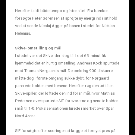
Herefter faldt både tempo og intensitet. Fra bænken
forsøgte Peter Sørensen at sprøjte ny energi ind i sit hold
ved at sende Nicolaj Agger på banen i stedet for Nicklas
Helenius.
Skive-omstilling og mål
I stedet var det Skive, der slog til. I det 65. minut fik
hjemmeholdet en hurtig omstilling. Andreas Kock spurtede
mod Thomas Nørgaards mål. De omkring 900 tilskuere
måtte dog i første omgang sukke dybt, for Nørgaard
parerede bolden med benene. Herefter røg den ud til en
Skive-spiller, der løftede den ind foran mål, hvor Mathias
Pedersen overspurtede SIF-forsvarerne og sendte bolden
i mål til 1-0. Pokalsensationen lurede i mørket over Spar
Nord Arena.
SIF forsøgte efter scoringen at lægge et fornyet pres på