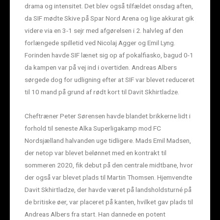
drama og intensitet. Det blev også tilfældet onsdag aften,
da SIF mødte Skive på Spar Nord Arena og lige akkurat gik
videre via en 3-1 sejr med afgørelsen i 2. halvleg af den
forlængede spilletid ved Nicolaj Agger og Emil Lyng.
Forinden havde SIF lænet sig op af pokalfiasko, bagud 0-1
da kampen var på vej ind i overtiden. Andreas Albers
sørgede dog for udligning efter at SIF var blevet reduceret
til 10 mand på grund af rødt kort til Davit Skhirtladze.
Cheftræner Peter Sørensen havde blandet brikkerne lidt i
forhold til seneste Alka Superligakamp mod FC
Nordsjælland halvanden uge tidligere. Mads Emil Madsen,
der netop var blevet belønnet med en kontrakt til
sommeren 2020, fik debut på den centrale midtbane, hvor
der også var blevet plads til Martin Thomsen. Hjemvendte
Davit Skhirtladze, der havde været på landsholdsturné på
de britiske øer, var placeret på kanten, hvilket gav plads til
Andreas Albers fra start. Han dannede en potent