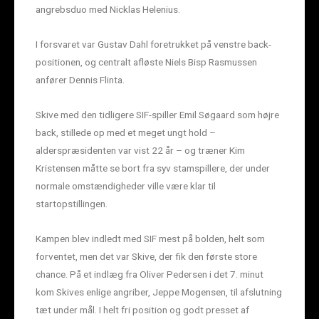
angrebsduo med Nicklas Helenius.
I forsvaret var Gustav Dahl foretrukket på venstre back-
positionen, og centralt afløste Niels Bisp Rasmussen
anfører Dennis Flinta.
Skive med den tidligere SIF-spiller Emil Søgaard som højre
back, stillede op med et meget ungt hold –
alderspræsidenten var vist 22 år – og træner Kim
Kristensen måtte se bort fra syv stamspillere, der under
normale omstændigheder ville være klar til
startopstillingen.
Kampen blev indledt med SIF mest på bolden, helt som
forventet, men det var Skive, der fik den første store
chance. På et indlæg fra Oliver Pedersen i det 7. minut
kom Skives enlige angriber, Jeppe Mogensen, til afslutning
tæt under mål. I helt fri position og godt presset af