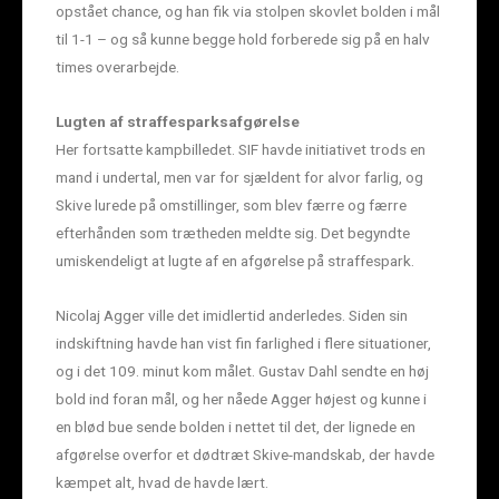
opstået chance, og han fik via stolpen skovlet bolden i mål
til 1-1 – og så kunne begge hold forberede sig på en halv
times overarbejde.
Lugten af straffesparksafgørelse
Her fortsatte kampbilledet. SIF havde initiativet trods en
mand i undertal, men var for sjældent for alvor farlig, og
Skive lurede på omstillinger, som blev færre og færre
efterhånden som trætheden meldte sig. Det begyndte
umiskendeligt at lugte af en afgørelse på straffespark.
Nicolaj Agger ville det imidlertid anderledes. Siden sin
indskiftning havde han vist fin farlighed i flere situationer,
og i det 109. minut kom målet. Gustav Dahl sendte en høj
bold ind foran mål, og her nåede Agger højest og kunne i
en blød bue sende bolden i nettet til det, der lignede en
afgørelse overfor et dødtræt Skive-mandskab, der havde
kæmpet alt, hvad de havde lært.