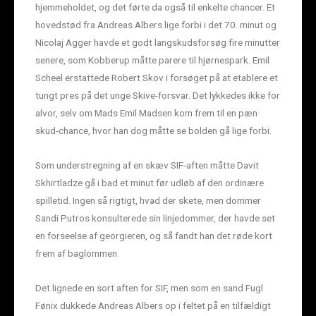
hjemmeholdet, og det førte da også til enkelte chancer. Et
hovedstød fra Andreas Albers lige forbi i det 70. minut og
Nicolaj Agger havde et godt langskudsforsøg fire minutter
senere, som Kobberup måtte parere til hjørnespark. Emil
Scheel erstattede Robert Skov i forsøget på at etablere et
tungt pres på det unge Skive-forsvar. Det lykkedes ikke for
alvor, selv om Mads Emil Madsen kom frem til en pæn
skud-chance, hvor han dog måtte se bolden gå lige forbi.
Som understregning af en skæv SIF-aften måtte Davit
Skhirtladze gå i bad et minut før udløb af den ordinære
spilletid. Ingen så rigtigt, hvad der skete, men dommer
Sandi Putros konsulterede sin linjedommer, der havde set
en forseelse af georgieren, og så fandt han det røde kort
frem af baglommen.
Det lignede en sort aften for SIF, men som en sand Fugl
Fønix dukkede Andreas Albers op i feltet på en tilfældigt