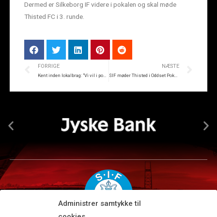
Dermed er Silkeborg IF videre i pokalen og skal møde
Thisted FC i 3. runde.
FORRIGE
NÆSTE
Kent inden lokalbrag: ”Vi vil i pokalfinalen”
SIF møder Thisted i Oddset Pokalen
Administrer samtykke til
cookies