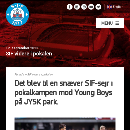
English
MENU
12. september 2023
SIF videre i pokalen
Forside
»
SIF videre i pokalen
Det blev til en snæver SIF-sejr i
pokalkampen mod Young Boys
på JYSK park.