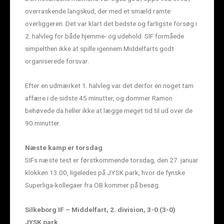
overraskende langskud, der med et smæld ramte
overliggeren. Det var klart det bedste og farligste forsøg i
2. halvleg for både hjemme- og udehold. SIF formåede
simpelthen ikke at spille igennem Middelfarts godt
organiserede forsvar.
Efter en udmærket 1. halvleg var det derfor en noget tam
affære i de sidste 45 minutter, og dommer Ramon
behøvede da heller ikke at lægge meget tid til ud over de
90 minutter.
Næste kamp er torsdag
SIFs næste test er førstkommende torsdag, den 27. januar
klokken 13.00, ligeledes på JYSK park, hvor de fynske
Superliga-kollegaer fra OB kommer på besøg.
Silkeborg IF – Middelfart, 2. division, 3-0 (3-0)
JYSK park