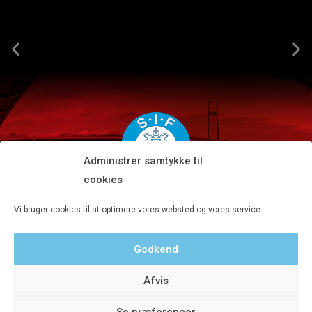
Administrer samtykke til
cookies
Silkeborg IF A/S · JYSK park, Ansvej 104 · DK-8600 Silkeborg
Vi bruger cookies til at optimere vores websted og vores service.
Tlf 8680 4477 · Fax 8680 4647 · Kontortid man-fre kl. 9-15
Godkend
Privatlivspolitik
Afvis
Se præferencer