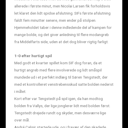
allerede i første minut, men Nicolai Larsen fik forholdsvis
let klaret den lidt spidse afslutning. SIFs første afslutning
faldt fem minutter senere, men ender på stolpen.
Hjemmeholdet taber i denne indledende del af kampen for
mange bolde, og det giver anledning til flere modangreb
fra Middelfarts side, uden at det dog bliver rigtig farligt.
1-0 efter hurtigt spil
Med godt et kvarter spillet kom SIF dog foran, da et
hurtigt angreb med flere involverede og lidt småspil
mundede ud i et perfekt indlæg til Søren Tengstedt, der
med et kontrolleret venstrebensskud satte bolden nederst
i målet.
Kort efter var Tengstedt på spil igen, da han modtog
bolden fra Vallys, der lige jonglerer lidt med bolden først.
Tengstedt drejede rundt og skyder, men desværre lige
over mål.
André Calisir startede ude, og i fravær af den skadede