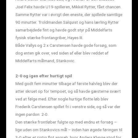
Joel Felix havde U19-spilleren, Mikkel Rytter, fået chancen.
Samme Rytter var i øvrigt den eneste, der spillede samtlige
90 minutter. Troldmanden Salquist og hans lærling Rytter
samarbejdede fint og havde godt styr på Middelfarts
fysisk stærke frontangriber, Hayes III.
Både Vallys og 2 x Carstensen havde gode forsøg, som
dog enten gik over, ved siden af eller blev reddet af
Middelfarts målmand, Stankovic.
2-0 og igen efter hurtigt spil
Med godt fem minutter tilbage af første halvleg blev der
atter skruet op for tempoet, og så havde gæsterne svært
ved at følge med. Efter nogle hurtige flotte løb blev
Frederik Carstensen spillet fri i venstre side, og så var der
ingen pardon: 2-0.
Den stærke frontløber fulgte op med endnu et forsøg –
lige uden om Stankovics mål – inden han øgede føringen til
3-0 efter et rigtig flot angreb, hvor Anders Klynge stod for