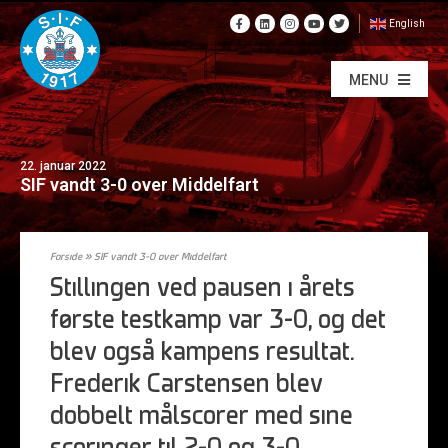
English
MENU
22. januar 2022
SIF vandt 3-0 over Middelfart
Forside
»
SIF vandt 3-0 over Middelfart
Stillingen ved pausen i årets
første testkamp var 3-0, og det
blev også kampens resultat.
Frederik Carstensen blev
dobbelt målscorer med sine