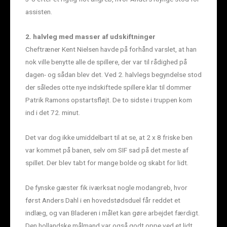
assisten.
2. halvleg med masser af udskiftninger
Cheftræner Kent Nielsen havde på forhånd varslet, at han
nok ville benytte alle de spillere, der var til rådighed på
dagen- og sådan blev det. Ved 2. halvlegs begyndelse stod
der således otte nye indskiftede spillere klar til dommer
Patrik Ramons opstartsfløjt. De to sidste i truppen kom
ind i det 72. minut.
Det var dog ikke umiddelbart til at se, at 2 x 8 friske ben
var kommet på banen, selv om SIF sad på det meste af
spillet. Der blev tabt for mange bolde og skabt for lidt.
De fynske gæster fik iværksat nogle modangreb, hvor
først Anders Dahl i en hovedstødsduel får reddet et
indlæg, og van Bladeren i målet kan gøre arbejdet færdigt.
Den hollandske målmand var også godt oppe ved et lidt