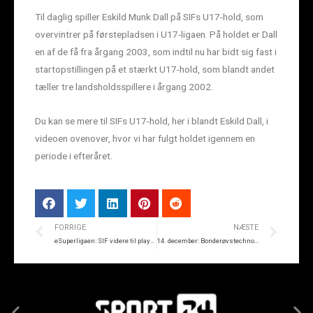
Til daglig spiller Eskild Munk Dall på SIFs U17-hold, som
overvintrer på førstepladsen i U17-ligaen. På holdet er Dall
en af de få fra årgang 2003, som indtil nu har bidt sig fast i
startopstillingen på et stærkt U17-hold, som blandt andet
tæller tre landsholdsspillere i årgang 2002.
Du kan se mere til SIFs U17-hold, her i blandt Eskild Dall, i
videoen ovenover, hvor vi har fulgt holdet igennem en
periode i efteråret.
FORRIGE
NÆSTE
eSuperligaen: SIF videre til playoff-spillet efter stor dramatik
14. december: Bonderøvstechno fra Kjellerup