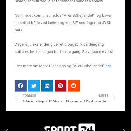
Simon, som til daglig er forsanger i bandet Nephew.
Nummeret kom til at hedde “Vi er Søhøjlandet”, og bliver
nu spillet både ved indløb og ved SIF-scoringer på JYSK
park.
Dagens julekalender giver et tilbageblik på dengang
spillerne hørte sangen for første gang. Se videoen øverst.
Læs mere om More Blessings og “Vi er Søhøjlandet”
her
.
FORRIGE
NÆSTE
SIF-talent udtaget til U16-landsholdet
15. december: 135 sekunder i himlen