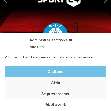
Administrer samtykke til
cookies
Silkeborg IF A/S · JYSK park, Ansvej 104 · DK-8600 Silkeborg
Vi bruger cookies til at optimere vores websted og vores service.
Tlf 8680 4477 · Fax 8680 4647 · Kontortid man-fre kl. 9-15
Godkend
Privatlivspolitik
Afvis
Se præferencer
Privatlivspolitik
© 2020 Silkeborg IF A/S - Designet af Aveo - web&marketing