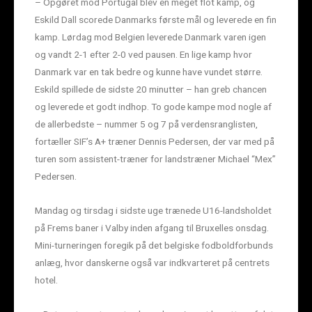
– Opgøret mod Portugal blev en meget flot kamp, og
Eskild Dall scorede Danmarks første mål og leverede en fin
kamp. Lørdag mod Belgien leverede Danmark varen igen
og vandt 2-1 efter 2-0 ved pausen. En lige kamp hvor
Danmark var en tak bedre og kunne have vundet større.
Eskild spillede de sidste 20 minutter – han greb chancen
og leverede et godt indhop. To gode kampe mod nogle af
de allerbedste – nummer 5 og 7 på verdensranglisten,
fortæller SIF’s A+ træner Dennis Pedersen, der var med på
turen som assistent-træner for landstræner Michael “Mex”
Pedersen.
Mandag og tirsdag i sidste uge trænede U16-landsholdet
på Frems baner i Valby inden afgang til Bruxelles onsdag.
Mini-turneringen foregik på det belgiske fodboldforbunds
anlæg, hvor danskerne også var indkvarteret på centrets
hotel.