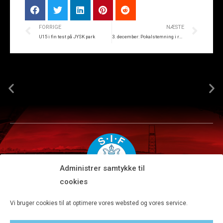
FORRIGE
NÆSTE
U15 i fin test på JYSK park
3. december: Pokalstemning i rødt
Administrer samtykke til
cookies
Silkeborg IF A/S · JYSK park, Ansvej 104 · DK-8600 Silkeborg
Vi bruger cookies til at optimere vores websted og vores service.
Tlf 8680 4477 · Fax 8680 4647 · Kontortid man-fre kl. 9-15