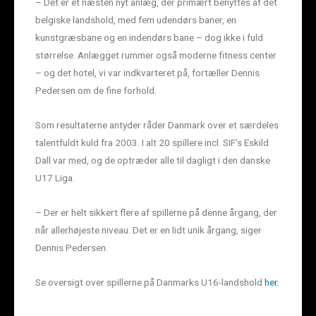
– Det er et næsten nyt anlæg, der primært benyttes af det
belgiske landshold, med fem udendørs baner, en
kunstgræsbane og en indendørs bane – dog ikke i fuld
størrelse. Anlægget rummer også moderne fitness center
– og det hotel, vi var indkvarteret på, fortæller Dennis
Pedersen om de fine forhold.
Som resultaterne antyder råder Danmark over et særdeles
talentfuldt kuld fra 2003. I alt 20 spillere incl. SIF’s Eskild
Dall var med, og de optræder alle til dagligt i den danske
U17 Liga.
– Der er helt sikkert flere af spillerne på denne årgang, der
når allerhøjeste niveau. Det er en lidt unik årgang, siger
Dennis Pedersen.
Se oversigt over spillerne på Danmarks U16-landshold
her.