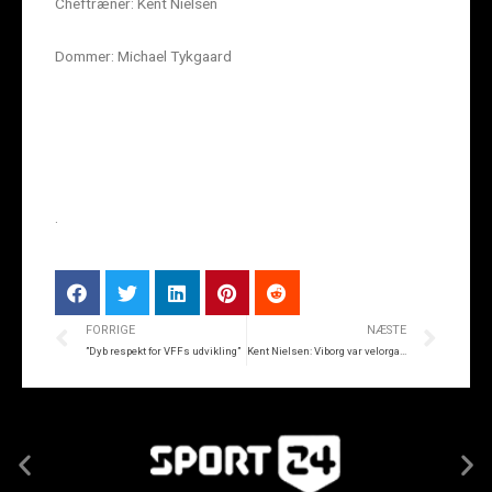
Cheftræner: Kent Nielsen
Dommer: Michael Tykgaard
.
FORRIGE
NÆSTE
”Dyb respekt for VFFs udvikling”
Kent Nielsen: Viborg var velorganiserede