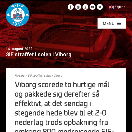
English
MENU
14. august 2022
SIF straffet i solen i Viborg
Forside
»
SIF straffet i solen i Viborg
Viborg scorede to hurtige mål
og pakkede sig derefter så
effektivt, at det søndag i
stegende hede blev til et 2-0
nederlag trods opbakning fra