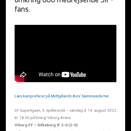
omkring 800 medrejsende SIF-
fans.
Læs kampreferat på Midtjyllands Avis’ hjemmeside her.
3F Superligaen, 5. spillerunde – søndag d. 14. august 2022
kl. 18.00 på Energi Viborg Arena
Viborg FF – Silkeborg IF 2-0 (2-0)