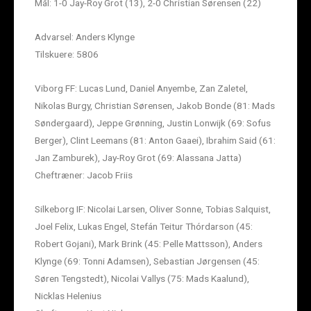
Mål: 1-0 Jay-Roy Grot (13), 2-0 Christian Sørensen (22)
Advarsel: Anders Klynge
Tilskuere: 5806
Viborg FF: Lucas Lund, Daniel Anyembe, Zan Zaletel,
Nikolas Burgy, Christian Sørensen, Jakob Bonde (81: Mads
Søndergaard), Jeppe Grønning, Justin Lonwijk (69: Sofus
Berger), Clint Leemans (81: Anton Gaaei), Ibrahim Said (61:
Jan Zamburek), Jay-Roy Grot (69: Alassana Jatta)
Cheftræner: Jacob Friis
Silkeborg IF: Nicolai Larsen, Oliver Sonne, Tobias Salquist,
Joel Felix, Lukas Engel, Stefán Teitur Thórdarson (45:
Robert Gojani), Mark Brink (45: Pelle Mattsson), Anders
Klynge (69: Tonni Adamsen), Sebastian Jørgensen (45:
Søren Tengstedt), Nicolai Vallys (75: Mads Kaalund),
Nicklas Helenius