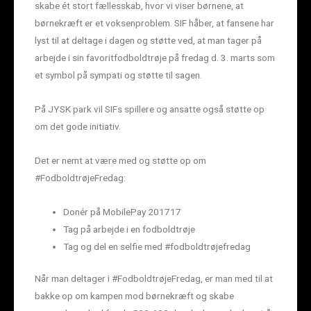
skabe ét stort fællesskab, hvor vi viser børnene, at
børnekræft er et voksenproblem. SIF håber, at fansene har
lyst til at deltage i dagen og støtte ved, at man tager på
arbejde i sin favoritfodboldtrøje på fredag d. 3. marts som
et symbol på sympati og støtte til sagen.
På JYSK park vil SIFs spillere og ansatte også støtte op
om det gode initiativ.
Det er nemt at være med og støtte op om
#FodboldtrøjeFredag:
Donér på MobilePay 201717
Tag på arbejde i en fodboldtrøje
Tag og del en selfie med #fodboldtrøjefredag
Når man deltager i #FodboldtrøjeFredag, er man med til at
bakke op om kampen mod børnekræft og skabe