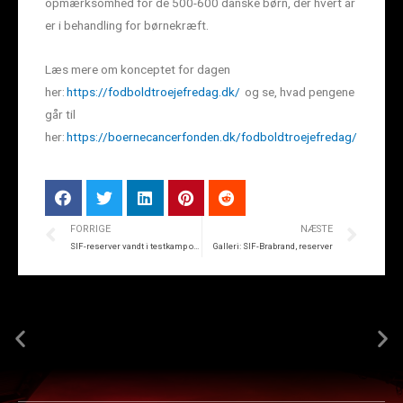
opmærksomhed for de 500-600 danske børn, der hvert år
er i behandling for børnekræft.
Læs mere om konceptet for dagen
her:
https://fodboldtroejefredag.dk/
og se, hvad pengene
går til
her:
https://boernecancerfonden.dk/fodboldtroejefredag/
FORRIGE
NÆSTE
SIF-reserver vandt i testkamp over Brabrand
Galleri: SIF-Brabrand, reserver