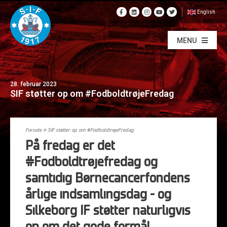
English
MENU
28. februar 2023
SIF støtter op om #FodboldtrøjeFredag
Forside
»
SIF støtter op om #FodboldtrøjeFredag
På fredag er det
#Fodboldtrøjefredag og
samtidig Børnecancerfondens
årlige indsamlingsdag – og
Silkeborg IF støtter naturligvis