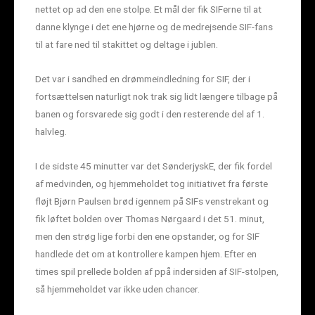
nettet op ad den ene stolpe. Et mål der fik SIFerne til at
danne klynge i det ene hjørne og de medrejsende SIF-fans
til at fare ned til stakittet og deltage i jublen.
Det var i sandhed en drømmeindledning for SIF, der i
fortsættelsen naturligt nok trak sig lidt længere tilbage på
banen og forsvarede sig godt i den resterende del af 1.
halvleg.
I de sidste 45 minutter var det SønderjyskE, der fik fordel
af medvinden, og hjemmeholdet tog initiativet fra første
fløjt Bjørn Paulsen brød igennem på SIFs venstrekant og
fik løftet bolden over Thomas Nørgaard i det 51. minut,
men den strøg lige forbi den ene opstander, og for SIF
handlede det om at kontrollere kampen hjem. Efter en
times spil prellede bolden af ppå indersiden af SIF-stolpen,
så hjemmeholdet var ikke uden chancer.