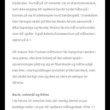
Haderslev. Tre mål på 23 minutter var et drømmescenarie,
som ikke engang SIF-spillerne havde turdet håbe på i
bussen på vej til udekampen mod SønderjyskE. Ovenikøbet
blev føringen skabt på Morten Becks første sæsonmål i
Alka Superliga og Nicolaj Ritters første mål overhovedet
som SIF-spiller. Også Adeola Runsewe kom på måltavlen i
sejren på 4-1.
SIF-træner Kim Poulsen måtte kort før kampstart ændre i
sine planer, idet Emil Scheel på det sidste spark i
opvarmningen pådrog sig en fiberskade og måtte udgå.
Han blev i startopstillingen erstattet af Morten Beck, men
det skulle hurtigt vise sig ikke at være en ulempe for
SIFerne.
Beck, selvmål og Ritter
I de første 23 minutter blev der nemlig slettet et par
kedelige nuller i et par SIF-spilleres målregnskab. Efter 11