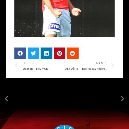
FORRIGE
NÆSTE
Stephan P. blev MOM
U13: Dårlig 1. halvleg gav nederlag