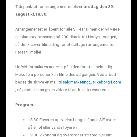
Tidspunktet for arrangementet bliver
tirsdag den 29.
august kl.18.30.
Arrangementet er åbent for alle SIF-fans, men der vil være
en pladsbegrænsning på 200 tilmeldte i Norlys Loungen,
så det kræver tilmelding for at deltage i arrangementet.
Først til mølle!
Udfyld formularen nederst på siden for at tilmelde dig.
Maks fem personer kan tilmeldes ad gangen. Ved afbud
bedes du skrive en mail til
salgmarketing@silkeborgif.com
, så pladsen kan gives videre til andre interesserede.
Program:
18.30 Foyeren og Norlys Longen åbner. SIF byder
på en øl eller vand i foyeren
19.00 Økonomi og overordnet strategi v/Kent