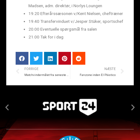
Madsen, adm. direktør, i Norlys Loungen
19.20 Efterårssæsonen v/Kent Nielsen, cheftræner
19.40 Transfervinduet v/Jesper Stüker, sportschef
20.00 Eventuelle spørgsmål fra salen
21.00 Tak for i dag
FORRIGE
NÆSTE
Matchvindermålet fra seneste El Plástico
Fanzone inden El Plástico