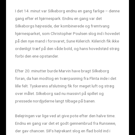
I det 14. minut var Silkeborg endnu en gang farlige – denne
gang efter et hjørnespark. Endnu en gang var det
Silkeborgs højreside, der kombinerede og fremtvang
hjørnesparket, som Christopher Poulsen slog ind i hovedet
på den nye mand i forsvaret, Sune Kiilerich. Kiilerich fik ikke
ordenligt træf på den våde bold, og hans hovedstød strøg
forbi den ene opstander.
Efter 20. minutter burde Marvin have bragt Silkeborg
foran, da han modtog en tværpasning fra Flinta inde i det
lille felt. Tyskerens afslutning fik for meget luft og strøg
over målet. Silkeborg sad nu massivt på spillet og
pressede nordjyderne langt tilbage på banen.
Belejringen var lige ved at give pote efter den halve time.
Endnu en gang var det et godt gennembrud fra Runsewe,
der gav chancen. SIFs højrekant slog en flad bold ind i