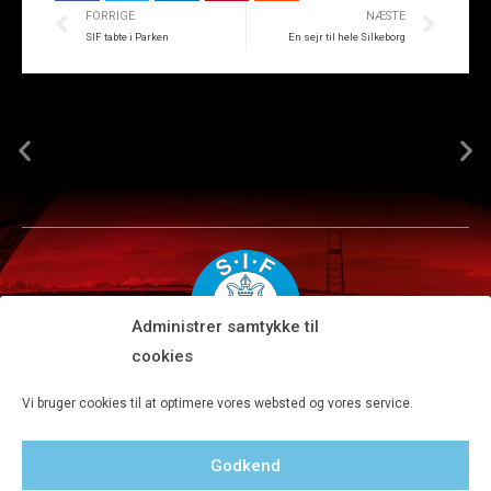
FORRIGE
NÆSTE
SIF tabte i Parken
En sejr til hele Silkeborg
Administrer samtykke til
cookies
Silkeborg IF A/S · JYSK park, Ansvej 104 · DK-8600 Silkeborg
Vi bruger cookies til at optimere vores websted og vores service.
Tlf 8680 4477 · Fax 8680 4647 · Kontortid man-fre kl. 9-15
Godkend
Privatlivspolitik