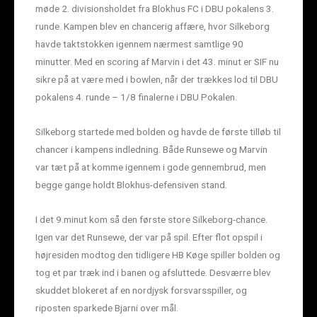
møde 2. divisionsholdet fra Blokhus FC i DBU pokalens 3.
runde. Kampen blev en chancerig affære, hvor Silkeborg
havde taktstokken igennem nærmest samtlige 90
minutter. Med en scoring af Marvin i det 43. minut er SIF nu
sikre på at være med i bowlen, når der trækkes lod til DBU
pokalens 4. runde – 1/8 finalerne i DBU Pokalen.
Silkeborg startede med bolden og havde de første tilløb til
chancer i kampens indledning. Både Runsewe og Marvin
var tæt på at komme igennem i gode gennembrud, men
begge gange holdt Blokhus-defensiven stand.
I det 9.minut kom så den første store Silkeborg-chance.
Igen var det Runsewe, der var på spil. Efter flot opspil i
højresiden modtog den tidligere HB Køge spiller bolden og
tog et par træk ind i banen og afsluttede. Desværre blev
skuddet blokeret af en nordjysk forsvarsspiller, og
riposten sparkede Bjarni over mål.