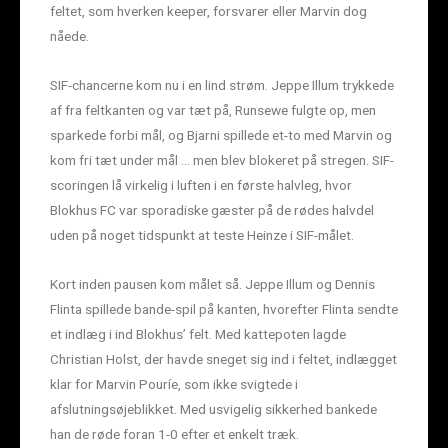
feltet, som hverken keeper, forsvarer eller Marvin dog
nåede.
SIF-chancerne kom nu i en lind strøm. Jeppe Illum trykkede
af fra feltkanten og var tæt på, Runsewe fulgte op, men
sparkede forbi mål, og Bjarni spillede et-to med Marvin og
kom fri tæt under mål … men blev blokeret på stregen. SIF-
scoringen lå virkelig i luften i en første halvleg, hvor
Blokhus FC var sporadiske gæster på de rødes halvdel
uden på noget tidspunkt at teste Heinze i SIF-målet.
Kort inden pausen kom målet så. Jeppe Illum og Dennis
Flinta spillede bande-spil på kanten, hvorefter Flinta sendte
et indlæg i ind Blokhus’ felt. Med kattepoten lagde
Christian Holst, der havde sneget sig ind i feltet, indlægget
klar for Marvin Pouríe, som ikke svigtede i
afslutningsøjeblikket. Med usvigelig sikkerhed bankede
han de røde foran 1-0 efter et enkelt træk.