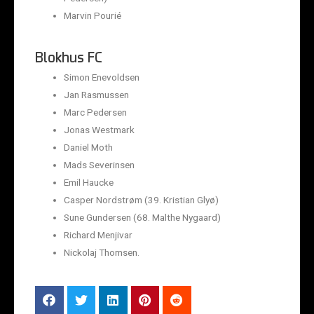
Marvin Pourié
Blokhus FC
Simon Enevoldsen
Jan Rasmussen
Marc Pedersen
Jonas Westmark
Daniel Moth
Mads Severinsen
Emil Haucke
Casper Nordstrøm (39. Kristian Glyø)
Sune Gundersen (68. Malthe Nygaard)
Richard Menjivar
Nickolaj Thomsen.