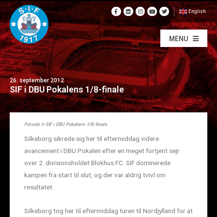
English
MENU
26. september 2012
SIF i DBU Pokalens 1/8-finale
Forside
»
SIF i DBU Pokalens 1/8-finale
Silkeborg sikrede sig her til eftermiddag videre
avancement i DBU Pokalen efter en meget fortjent sejr
over 2. divisionsholdet Blokhus FC. SIF dominerede
kampen fra start til slut, og der var aldrig tvivl om
resultatet.
Silkeborg tog her til eftermiddag turen til Nordjylland for at