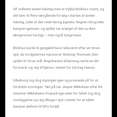
SIF indledte anden halvleg med at trykke Blokhus i bund, og
det blev til flere nærgående forsøg i starten af anden
halvleg, uden at den røde føring øgedes. Regnen tiltog hele
kampen igennem, og spillet var præget af den nu ikke
længere kun hurtige – men også tunge bane.
Blokhus burde til gengæld have reduceret efter en times
spil, da nordjydernes topscorer, Nickolaj Thomsen, blev
spillet fri foran mål. Angriberens afslutning ramte en SIF-
forsvarer og røg til hjørne i stedet for ind bag Heinze.
Silkeborg tog dog styringen igen og pressede på for at
fordoble scoringen. Tæt på var Jesper Mikkelsen efter 84
minutter. Mikkelsens frispark lige uden for feltet tog dog
overliggeren og røg tilbage i spil i stedet for at lukke
kampen definivt til SIFs fordel.