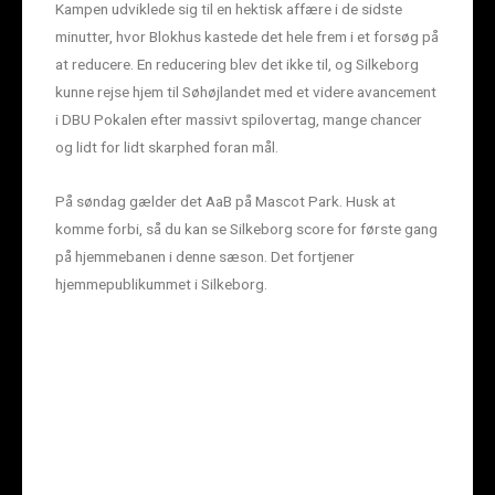
Kampen udviklede sig til en hektisk affære i de sidste
minutter, hvor Blokhus kastede det hele frem i et forsøg på
at reducere. En reducering blev det ikke til, og Silkeborg
kunne rejse hjem til Søhøjlandet med et videre avancement
i DBU Pokalen efter massivt spilovertag, mange chancer
og lidt for lidt skarphed foran mål.
På søndag gælder det AaB på Mascot Park. Husk at
komme forbi, så du kan se Silkeborg score for første gang
på hjemmebanen i denne sæson. Det fortjener
hjemmepublikummet i Silkeborg.