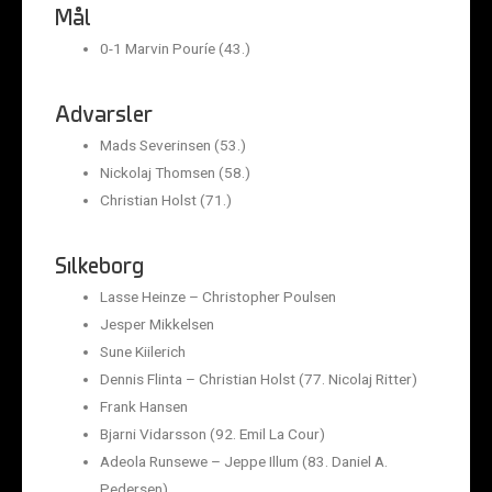
Mål
0-1 Marvin Pouríe (43.)
Advarsler
Mads Severinsen (53.)
Nickolaj Thomsen (58.)
Christian Holst (71.)
Silkeborg
Lasse Heinze – Christopher Poulsen
Jesper Mikkelsen
Sune Kiilerich
Dennis Flinta – Christian Holst (77. Nicolaj Ritter)
Frank Hansen
Bjarni Vidarsson (92. Emil La Cour)
Adeola Runsewe – Jeppe Illum (83. Daniel A.
Pedersen)