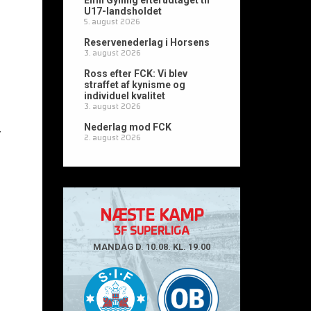
Emil Gylling efterudtaget til
U17-landsholdet
5. august 2026
Reservenederlag i Horsens
3. august 2026
Ross efter FCK: Vi blev
straffet af kynisme og
individuel kvalitet
3. august 2026
Nederlag mod FCK
F
2. august 2026
NÆSTE KAMP
3F SUPERLIGA
MANDAG D. 10.08. KL. 19.00