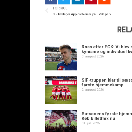
FORRIGE
SIF beklager App-problemer på JYSK park
REL
Ross efter FCK: Vi blev s
kynisme og individuel kv
3. august 2026
SIF-truppen klar til sæ
første hjemmekamp
2. august 2026
Sæsonens første hjem
Køb billetflex nu
31. juli 2026