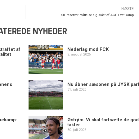
NÆSTE
SIF-reserver måtte se sig slået af AGF i tæt kamp
ATEREDE NYHEDER
traffet af
Nederlag mod FCK
alitet
2. august 2026
sonens
Nu åbner sæsonen på JYSK par
31. juli 2026
mekamp:
Østrøm: Vi skal fortsætte de go
takter
30. juli 2026