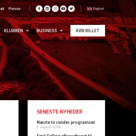
st
Presse
English
KLUBBEN
BUSINESS
KØB BILLET
SENESTE NYHEDER
Næste to runder programsat
5. august 2026