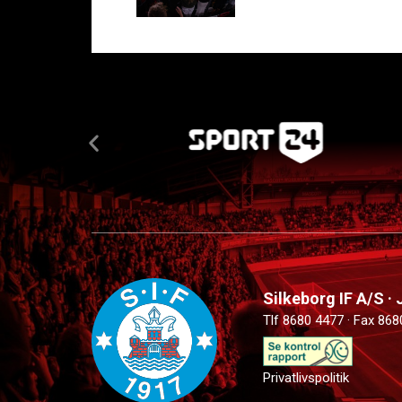
Silkeborg IF A/S ·
Tlf 8680 4477 · Fax 868
Privatlivspolitik