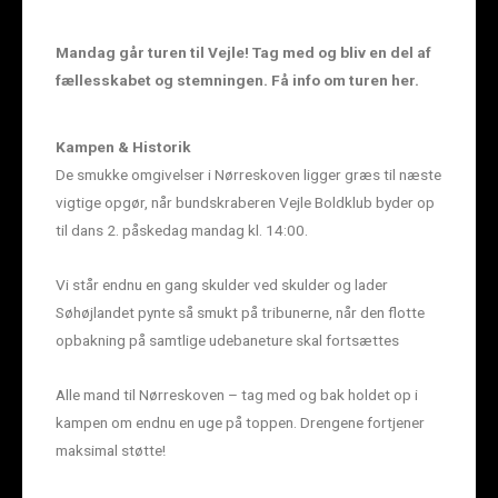
Mandag går turen til Vejle! Tag med og bliv en del af
fællesskabet og stemningen. Få info om turen her.
Kampen & Historik
De smukke omgivelser i Nørreskoven ligger græs til næste
vigtige opgør, når bundskraberen Vejle Boldklub byder op
til dans 2. påskedag mandag kl. 14:00.
Vi står endnu en gang skulder ved skulder og lader
Søhøjlandet pynte så smukt på tribunerne, når den flotte
opbakning på samtlige udebaneture skal fortsættes
Alle mand til Nørreskoven – tag med og bak holdet op i
kampen om endnu en uge på toppen. Drengene fortjener
maksimal støtte!