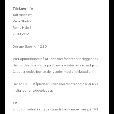
Tilskuerinfo
Adressen er:
Vejle Stadion
Roms Hule 6
7100 Vejle
Dørene åbner kl. 12:30
Vær opmærksom på at udebaneafsnittet er beliggende i
det nordøstlige hjørne på Scanview tribunen ved indgang
C, det er endetribunen der vender mod atletikstadion.
Der er 1.350 ståpladser i udebaneafsnittet og der er ikke
mulighed for siddepladser.
TV
Er du forhindret i at tage turen til kan kampen ses på TV2