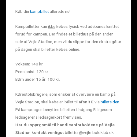
Køb din
kampbillet
allerede nu!
Kampbilletter kan
ikke
købes fysisk ved udebaneafsnittet
forud for kampen. Der findes et billethus på den anden
side af Vejle Stadion, men vil du slippe for den ekstra gåtur
på dagen skal billetter købes online.
Voksen: 140 kr.
Pensionist: 120 kr.
Børn under 15 år: 100 kr.
Kørestolsbrugere, som ønsker at overvære en kamp på
Vejle Stadion, skal købe en billet til
afsnit E
via
billetsiden
.
På kampdagen benyttes billetten i indgang B, ligesom
ledsagerens ledsagerkort fremvises.
Har du spørgsmål til handicapforholdene på Vejle
Stadion kontakt venligst
billetter@vejle-boldklub.dk.