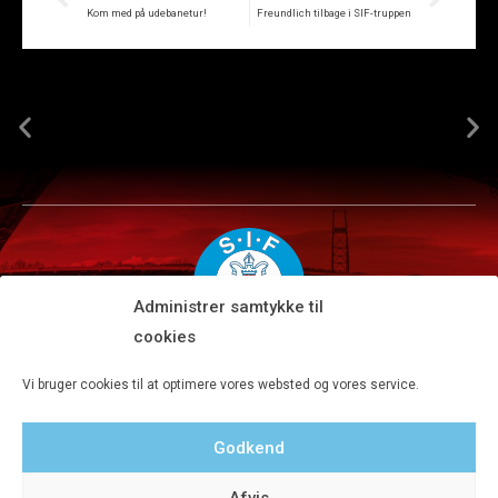
Kom med på udebanetur!
Freundlich tilbage i SIF-truppen
Administrer samtykke til
cookies
Silkeborg IF A/S · JYSK park, Ansvej 104 · DK-8600 Silkeborg
Vi bruger cookies til at optimere vores websted og vores service.
Tlf 8680 4477 · Fax 8680 4647 · Kontortid man-fre kl. 9-15
Godkend
Privatlivspolitik
Afvis