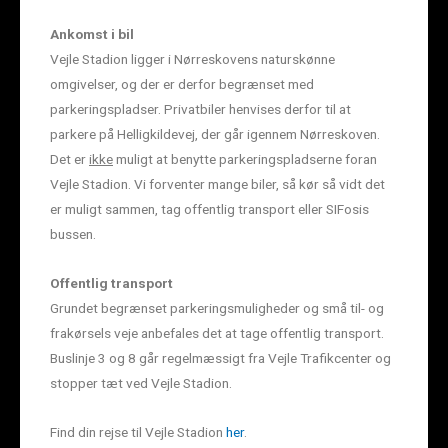
Ankomst i bil
Vejle Stadion ligger i Nørreskovens naturskønne
omgivelser, og der er derfor begrænset med
parkeringspladser. Privatbiler henvises derfor til at
parkere på Helligkildevej, der går igennem Nørreskoven.
Det er
ikke
muligt at benytte parkeringspladserne foran
Vejle Stadion. Vi forventer mange biler, så kør så vidt det
er muligt sammen, tag offentlig transport eller SIFosis
bussen.
Offentlig transport
Grundet begrænset parkeringsmuligheder og små til- og
frakørsels veje anbefales det at tage offentlig transport.
Buslinje 3 og 8 går regelmæssigt fra Vejle Trafikcenter og
stopper tæt ved Vejle Stadion.
Find din rejse til Vejle Stadion
her
.