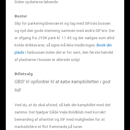
Siden opdateres løbende.
Bustur
Slip for parkeringsbesværet og tag med SIFosis bussen
og nyd den gode stemning sammen med andre SIF’ere. Der
er afgang fra JYSK park kl. 11:45 og der sælges som altid
kolde drikkevarer, så egne må ikke medbringes.
Book din
plads
i fanbussen inden det er for sent, den første halvdel
af pladserne i bussen er allerede solgt.
Billetsalg
OBS! Vi opfordrer til at købe kampbilletten i god
tid!
Ved du, at du skal afsted, så køb din kampbillet med det
samme. Det hjælper både Vejle Boldklub med korrekt
bemanding af afsnittet og SIF med muligheden for at
markedsføre et flot fremmøde på turen.