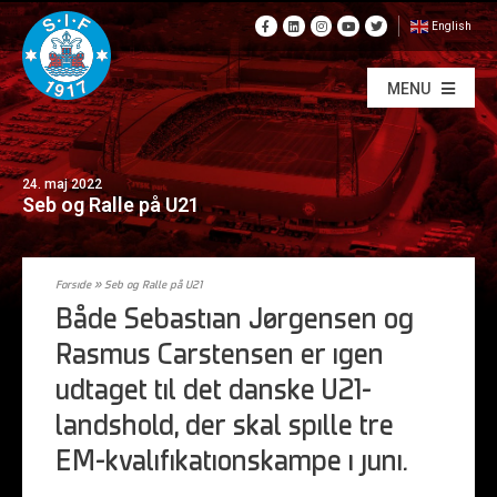
English
MENU
24. maj 2022
Seb og Ralle på U21
Forside
»
Seb og Ralle på U21
Både Sebastian Jørgensen og
Rasmus Carstensen er igen
udtaget til det danske U21-
landshold, der skal spille tre
EM-kvalifikationskampe i juni.