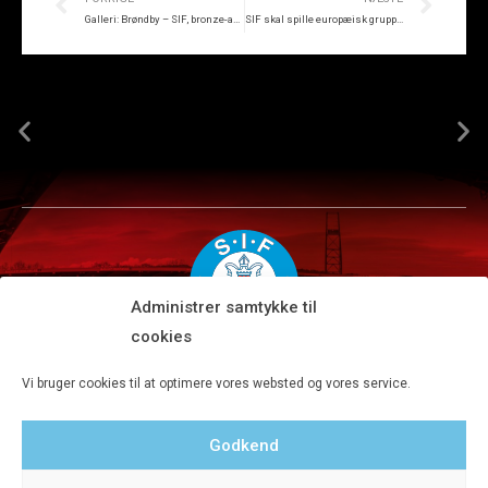
Galleri: Brøndby – SIF, bronze-amok i stillbilleder
SIF skal spille europæisk gruppespil
Administrer samtykke til
cookies
Silkeborg IF A/S · JYSK park, Ansvej 104 · DK-8600 Silkeborg
Vi bruger cookies til at optimere vores websted og vores service.
Tlf 8680 4477 · Fax 8680 4647 · Kontortid man-fre kl. 9-15
Godkend
Privatlivspolitik