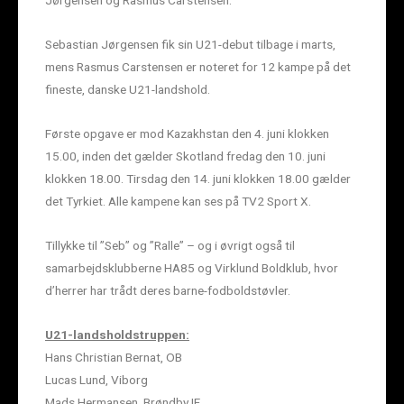
Jørgensen og Rasmus Carstensen.
Sebastian Jørgensen fik sin U21-debut tilbage i marts,
mens Rasmus Carstensen er noteret for 12 kampe på det
fineste, danske U21-landshold.
Første opgave er mod Kazakhstan den 4. juni klokken
15.00, inden det gælder Skotland fredag den 10. juni
klokken 18.00. Tirsdag den 14. juni klokken 18.00 gælder
det Tyrkiet. Alle kampene kan ses på TV2 Sport X.
Tillykke til ”Seb” og ”Ralle” – og i øvrigt også til
samarbejdsklubberne HA85 og Virklund Boldklub, hvor
d’herrer har trådt deres barne-fodboldstøvler.
U21-landsholdstruppen:
Hans Christian Bernat, OB
Lucas Lund, Viborg
Mads Hermansen, Brøndby IF