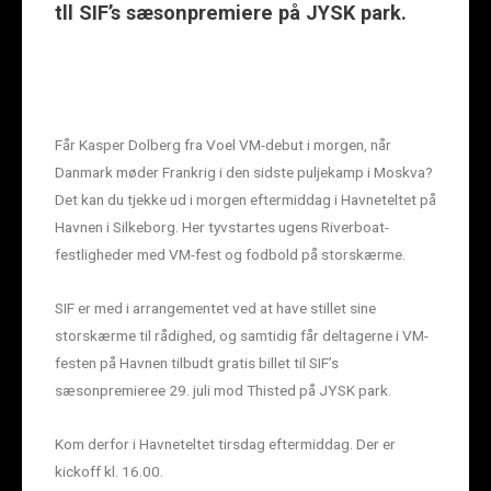
tll SIF’s sæsonpremiere på JYSK park.
Får Kasper Dolberg fra Voel VM-debut i morgen, når
Danmark møder Frankrig i den sidste puljekamp i Moskva?
Det kan du tjekke ud i morgen eftermiddag i Havneteltet på
Havnen i Silkeborg. Her tyvstartes ugens Riverboat-
festligheder med VM-fest og fodbold på storskærme.
SIF er med i arrangementet ved at have stillet sine
storskærme til rådighed, og samtidig får deltagerne i VM-
festen på Havnen tilbudt gratis billet til SIF’s
sæsonpremieree 29. juli mod Thisted på JYSK park.
Kom derfor i Havneteltet tirsdag eftermiddag. Der er
kickoff kl. 16.00.