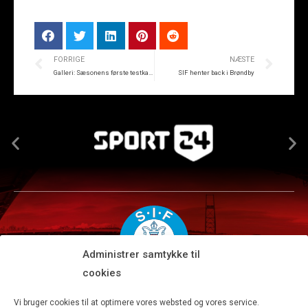
FORRIGE
NÆSTE
Galleri: Sæsonens første testkamp
SIF henter back i Brøndby
Administrer samtykke til
cookies
Silkeborg IF A/S · JYSK park, Ansvej 104 · DK-8600 Silkeborg
Vi bruger cookies til at optimere vores websted og vores service.