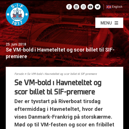
English
MENU
25. juni 2018
Se VM-bold i Havneteltet og scor billet til SIF-
premiere
Forside
»
Se VM-bold i Havneteltet og scor billet til SIF-premiere
Se VM-bold i Havneteltet og
scor billet til SIF-premiere
Der er tyvstart på Riverboat tirsdag
eftermiddag i Havneteltet, hvor der
vises Danmark-Frankrig på storskærme.
Mød op til VM-festen og scor en fribillet