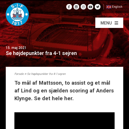
English
MENU
15. maj 2021
Se højdepunkter fra 4-1 sejren
Forside
»
Se højdepunkter fra 4-1 sejren
To mål af Mattsson, to assist og et mål
af Lind og en sjælden scoring af Anders
Klynge. Se det hele her.