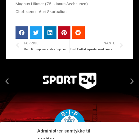
Magnus Häuser (75.: Janus Seehausen).
Cheftræner: Auri Skarbalius.
FORRIGE
NÆSTE
Kent N.: Imponerende af spillerne!
Lind: Fedt at fejre det med fansene
Administrer samtykke til