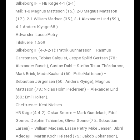
Silkeborg IF – HB Køge 4-1 (2-1)
Mål: 1-0 Magnus Mattsson (15.), 2-0 Magnus Mattsson
(17.), 2-1 William Madsen (35.), 3-1 Alexander Lind (59.),
4-1 Anders Klynge 68.)
Advarsler: Lasse Petry
Tilskuere: 1.569
Silkeborg IF (4-3-2-1): Patrik Gunnarsson – Rasmus
Carstensen, Tobias Salquist, Jeppe Spliid Gertsen (78.:
Alexander Busch), Gustav Dahl – Stefán Teitur Thórdarson,
Mark Brink, Mads Kaalund (60.: Pelle Mattsson) –
Sebastian Jørgensen (60.: Anders Klynge), Magnus
Mattsson (78.: Niclas Holm Pedersen) – Alexander Lind
(60.: Emil Holten).
Cheftræner: Kent Nielsen.
HB Køge (4-4-2): Oskar Snorre – Mark Gundelach, Eddi
Gomes, Delphin Tshiembe, Oliver Sonne (75.: Sebastian
Larsen) – William Madsen, Lasse Petry, Mike Jensen, Jibril
Adedeji – Martin Koch Helsted (75.: Jakob Johansson),