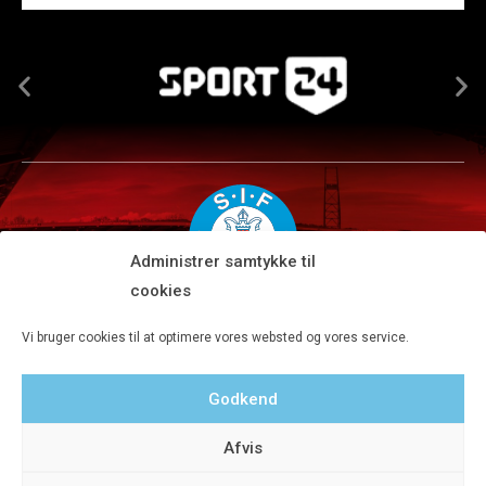
Administrer samtykke til
cookies
Silkeborg IF A/S · JYSK park, Ansvej 104 · DK-8600 Silkeborg
Vi bruger cookies til at optimere vores websted og vores service.
Tlf 8680 4477 · Fax 8680 4647 · Kontortid man-fre kl. 9-15
Godkend
Privatlivspolitik
Afvis