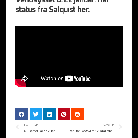
Vendsyssel d. 21. januar. Hør
status fra Salquist her.
FORRIGE
NÆSTE
SIF henter Lasse Vigen
Kent før Bodø/Glimt: Vi skal toppræstere