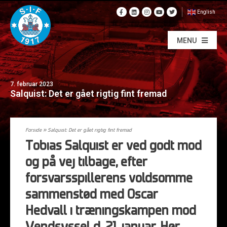
English
MENU
7. februar 2023
Salquist: Det er gået rigtig fint fremad
Forside
»
Salquist: Det er gået rigtig fint fremad
Tobias Salquist er ved godt mod
og på vej tilbage, efter
forsvarsspillerens voldsomme
sammenstød med Oscar
Hedvall i træningskampen mod