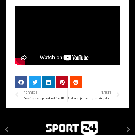
FORRIGE
NÆSTE
Træningskamp mod Kolding IF
Sikker sejr i målrig træningskamp imod Kolding IF