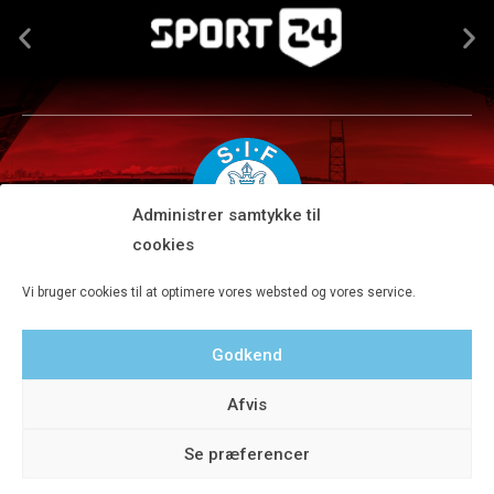
Administrer samtykke til
cookies
Silkeborg IF A/S · JYSK park, Ansvej 104 · DK-8600 Silkeborg
Vi bruger cookies til at optimere vores websted og vores service.
Tlf 8680 4477 · Fax 8680 4647 · Kontortid man-fre kl. 9-15
Godkend
Privatlivspolitik
Afvis
Se præferencer