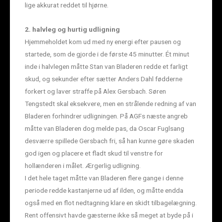
lige akkurat reddet til hjørne.
2. halvleg og hurtig udligning
Hjemmeholdet kom ud med ny energi efter pausen og
startede, som de gjorde i de første 45 minutter. Ét minut
inde i halvlegen måtte Stan van Bladeren redde et farligt
skud, og sekunder efter sætter Anders Dahl fødderne
forkert og laver straffe på Alex Gersbach. Søren
Tengstedt skal eksekvere, men en strålende redning af van
Bladeren forhindrer udligningen. På AGFs næste angreb
måtte van Bladeren dog melde pas, da Oscar Fuglsang
desværre spillede Gersbach fri, så han kunne gøre skaden
god igen og placere et fladt skud til venstre for
hollænderen i målet. Ærgerlig udligning.
I det hele taget måtte van Bladeren flere gange i denne
periode redde kastanjerne ud af ilden, og måtte endda
også med en flot nedtagning klare en skidt tilbagelægning.
Rent offensivt havde gæsterne ikke så meget at byde på i