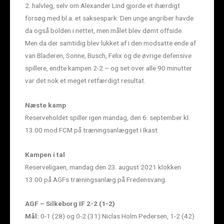
2. halvleg, selv om Alexander Lind gjorde et ihærdigt
forsøg med bl.a. et saksespark. Den unge angriber havde
da også bolden i nettet, men målet blev dømt offside.
Men da der samtidig blev lukket af i den modsatte ende af
van Bladeren, Sonne, Busch, Felix og de øvrige defensive
spillere, endte kampen 2-2 – og set over alle 90 minutter
var det nok et meget retfærdigt resultat.
Næste kamp
Reserveholdet spiller igen mandag, den 6. september kl.
13.00 mod FCM på træningsanlægget i Ikast.
Kampen i tal
Reserveligaen, mandag den 23. august 2021 klokken
13.00 på AGFs træningsanlæg på Fredensvang.
AGF – Silkeborg IF 2-2 (1-2)
Mål:
0-1 (28) og 0-2 (31) Niclas Holm Pedersen, 1-2 (42)