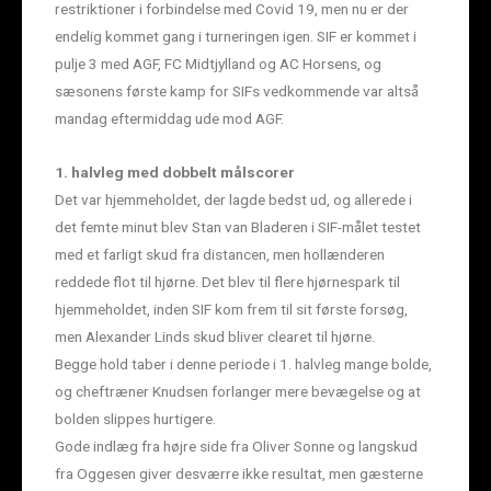
restriktioner i forbindelse med Covid 19, men nu er der
endelig kommet gang i turneringen igen. SIF er kommet i
pulje 3 med AGF, FC Midtjylland og AC Horsens, og
sæsonens første kamp for SIFs vedkommende var altså
mandag eftermiddag ude mod AGF.
1. halvleg med dobbelt målscorer
Det var hjemmeholdet, der lagde bedst ud, og allerede i
det femte minut blev Stan van Bladeren i SIF-målet testet
med et farligt skud fra distancen, men hollænderen
reddede flot til hjørne. Det blev til flere hjørnespark til
hjemmeholdet, inden SIF kom frem til sit første forsøg,
men Alexander Linds skud bliver clearet til hjørne.
Begge hold taber i denne periode i 1. halvleg mange bolde,
og cheftræner Knudsen forlanger mere bevægelse og at
bolden slippes hurtigere.
Gode indlæg fra højre side fra Oliver Sonne og langskud
fra Oggesen giver desværre ikke resultat, men gæsterne