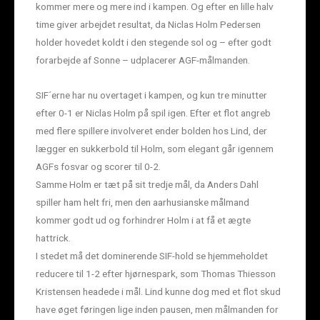
kommer mere og mere ind i kampen. Og efter en lille halv
time giver arbejdet resultat, da Niclas Holm Pedersen
holder hovedet koldt i den stegende sol og – efter godt
forarbejde af Sonne – udplacerer AGF-målmanden.
SIF´erne har nu overtaget i kampen, og kun tre minutter
efter 0-1 er Niclas Holm på spil igen. Efter et flot angreb
med flere spillere involveret ender bolden hos Lind, der
lægger en sukkerbold til Holm, som elegant går igennem
AGFs fosvar og scorer til 0-2.
Samme Holm er tæt på sit tredje mål, da Anders Dahl
spiller ham helt fri, men den aarhusianske målmand
kommer godt ud og forhindrer Holm i at få et ægte
hattrick.
I stedet må det dominerende SIF-hold se hjemmeholdet
reducere til 1-2 efter hjørnespark, som Thomas Thiesson
Kristensen headede i mål. Lind kunne dog med et flot skud
have øget føringen lige inden pausen, men målmanden for