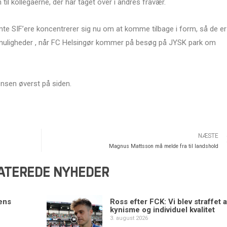
l kollegaerne, der har taget over i andres fravær.
 SIF’ere koncentrerer sig nu om at komme tilbage i form, så de er
algmuligheder , når FC Helsingør kommer på besøg på JYSK park om
nsen øverst på siden.
NÆSTE
Magnus Mattsson må melde fra til landshold
ATEREDE NYHEDER
ens
Ross efter FCK: Vi blev straffet a
kynisme og individuel kvalitet
3. august 2026