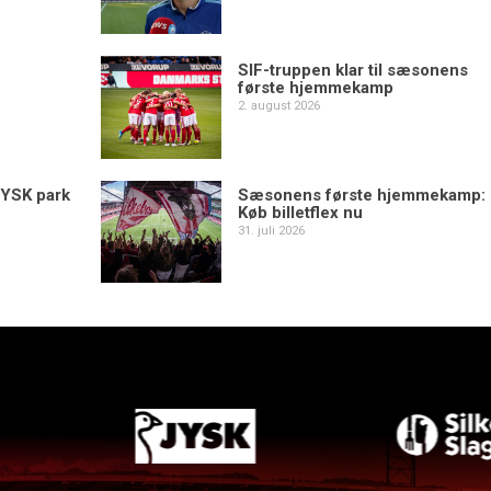
SIF-truppen klar til sæsonens
første hjemmekamp
2. august 2026
YSK park
Sæsonens første hjemmekamp:
Køb billetflex nu
31. juli 2026