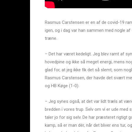
Rasmus Carstensen er en af de covid-19 ramte
igen, og i dag var han sammen med nogle af 
træne.
– Det har været kedeligt. Jeg blev ramt af s
hovedpine og ikke så meget energi, mens nogl
glad for, at jeg ikke fik det så slemt, som nog
Rasmus Carstensen, der havde det svært med 
og HB Køge (1-0).
– Jeg synes også, at det var lidt træls at være
bredden i vores trup. Selv om vi er ude med syv
taler jo for sig selv. De har præsteret rigtigt
kamp, så er man dér, når det bliver ens tur, 