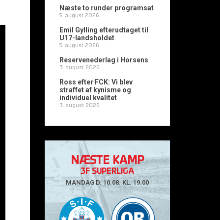
Næste to runder programsat
5. august 2026
Emil Gylling efterudtaget til
U17-landsholdet
5. august 2026
Reservenederlag i Horsens
3. august 2026
Ross efter FCK: Vi blev
straffet af kynisme og
individuel kvalitet
3. august 2026
NÆSTE KAMP
3F SUPERLIGA
MANDAG D. 10.08. KL. 19.00