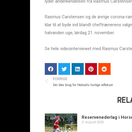
lyder anderkendelsen fra Rasmus Carstensen ti
Rasmus Carstensen og de øvrige corona-ramte
klar til at byde ind blandt cheftrænerens v
halvanden uge, lørdag 21. november.
Se hele videointerviewet med Rasmus Carste
FORRIGE
Der blev brug for Hedvalls hurtige reflekser
REL
Reservenederlag i Hors
3. august 2026