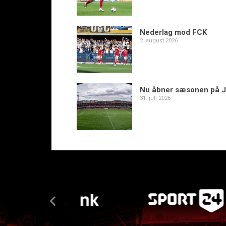
Nederlag mod FCK
2. august 2026
Nu åbner sæsonen på J
31. juli 2026