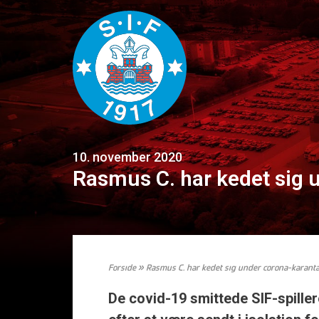
10. november 2020
Rasmus C. har kedet sig
Forside
»
Rasmus C. har kedet sig under corona-karan
De covid-19 smittede SIF-spille