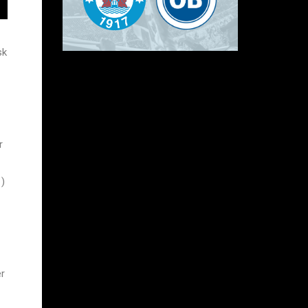
sk
r
1)
er