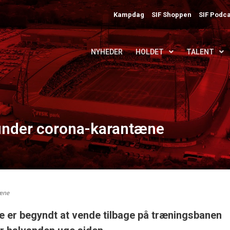
Kampdag
SIF Shoppen
SIF Podca
NYHEDER
HOLDET
TALENT
 under corona-karantæne
tæne
re er begyndt at vende tilbage på træningsbanen