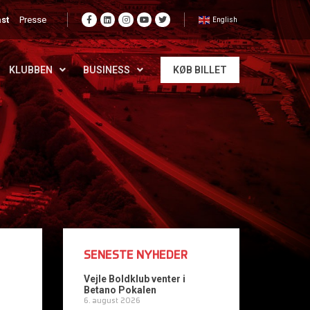
st
Presse
English
KLUBBEN
BUSINESS
KØB BILLET
SENESTE NYHEDER
Vejle Boldklub venter i
Betano Pokalen
6. august 2026