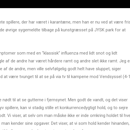
 spillere, der har været i karantæne, men han er nu ved at være fri
de øvrige sygemeldte tilbage på kunstgræsset på JYSK park for at
ymptomer som med en “klassisk” influenza med lidt snot og lidt
e af de andre har været hårdere ramt og andre slet ikke ramt. Jeg e
le af de andre, men ville selvfølgelig godt helt have sluppet, siger
at være tvunget til at se på via tv til kampene mod Vendsyssel (4-
 nødt til at se gutterne i fjernsynet. Men godt de vandt, og det viser
 spillere, kan vi stadig stille et konkurrencedygtigt hold, og to sejre
 godt. Vi viser, at selv om man måske ikke er inde omkring holdet til hv
og man kender sine opgaver. Det viser, at vi som hold kender hinanden,