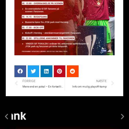
FORRIGE
NÆSTE
Mere end en pokal – En fortælling fra Jon Pagh | Del 1
Info om mulig playoff-kamp