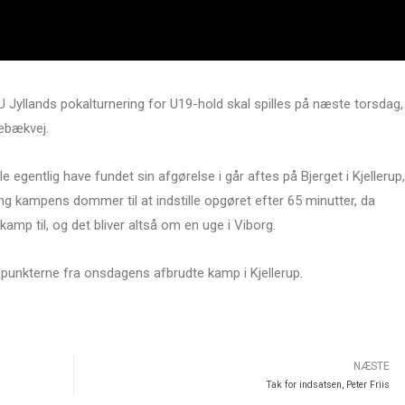
BU Jyllands pokalturnering for U19-hold skal spilles på næste torsdag,
kebækvej.
e egentlig have fundet sin afgørelse i går aftes på Bjerget i Kjellerup,
g kampens dommer til at indstille opgøret efter 65 minutter, da
y kamp til, og det bliver altså om en uge i Viborg.
epunkterne fra onsdagens afbrudte kamp i Kjellerup.
NÆSTE
Tak for indsatsen, Peter Friis