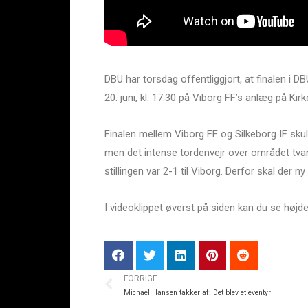
DBU har torsdag offentliggjort, at finalen i D
20. juni, kl. 17.30 på Viborg FF’s anlæg på Kir
Finalen mellem Viborg FF og Silkeborg IF skull
men det intense tordenvejr over området tvan
stillingen var 2-1 til Viborg. Derfor skal der n
I videoklippet øverst på siden kan du se højd
FORRIGE
Michael Hansen takker af: Det blev et eventyr