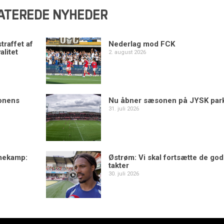
ATEREDE NYHEDER
traffet af
Nederlag mod FCK
alitet
2. august 2026
sonens
Nu åbner sæsonen på JYSK par
31. juli 2026
mekamp:
Østrøm: Vi skal fortsætte de go
takter
30. juli 2026