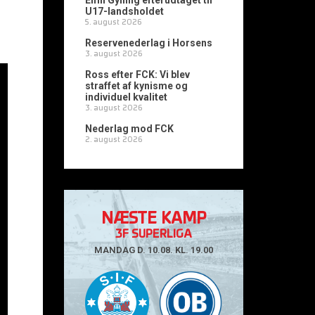
Emil Gylling efterudtaget til
U17-landsholdet
5. august 2026
Reservenederlag i Horsens
3. august 2026
Ross efter FCK: Vi blev
straffet af kynisme og
individuel kvalitet
3. august 2026
Nederlag mod FCK
2. august 2026
NÆSTE KAMP
3F SUPERLIGA
MANDAG D. 10.08. KL. 19.00