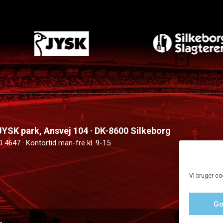
 JYSK park, Ansvej 104 · DK-8600 Silkeborg
0 4647 · Kontortid man-fre kl. 9-15
Vi bruger co
Go