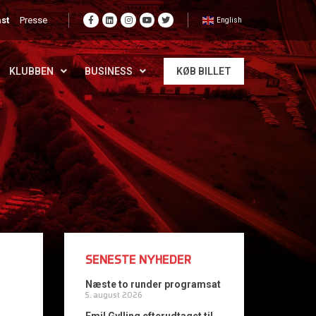
st
Presse
English
KLUBBEN
BUSINESS
KØB BILLET
SENESTE NYHEDER
Næste to runder programsat
5. august 2026