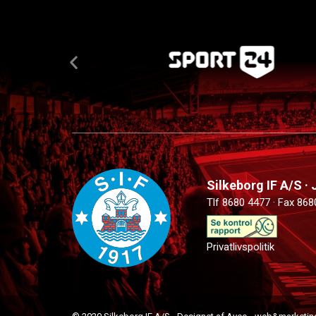
Silkeborg IF A/S ·
Tlf 8680 4477 · Fax 868
Privatlivspolitik