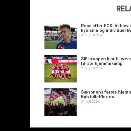
REL
Ross efter FCK: Vi blev s
kynisme og individuel kv
3. august 2026
SIF-truppen klar til sæ
første hjemmekamp
2. august 2026
Sæsonens første hjem
Køb billetflex nu
31. juli 2026