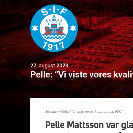
27. august 2023
Pelle: “Vi viste vores kva
Forside
»
Pelle: “Vi viste vores kvalitet mod FCK”
Pelle Mattsson var gla