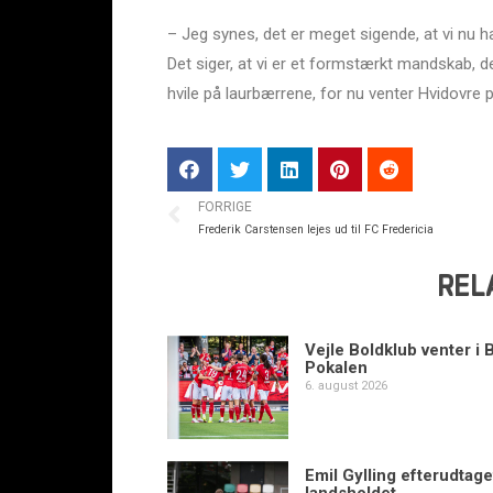
– Jeg synes, det er meget sigende, at vi nu 
Det siger, at vi er et formstærkt mandskab, de
hvile på laurbærrene, for nu venter Hvidovre 
FORRIGE
Frederik Carstensen lejes ud til FC Fredericia
REL
Vejle Boldklub venter i 
Pokalen
6. august 2026
Emil Gylling efterudtaget