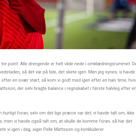
 tre point. Alle drengende er helt vilde nede i omklædningsrummet. D
vedstaden, så det var på tide, det skete igen. Men jeg synes, vi havde
efter en svær start, så kom vi godt med igen efter en halv time, hvo
ttsson, der selv bragte balance i regnskabet i første halvleg efter e
 hurtigt foran, selv om det lige præcis var det, vi havde talt om, ikke
e, men vi havde også talt om, at skulle de komme foran, så har det
iste vi igen i dag, siger Pelle Mattsson og konkluderer.