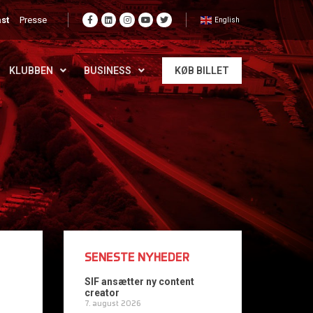
st
Presse
English
KLUBBEN
BUSINESS
KØB BILLET
SENESTE NYHEDER
SIF ansætter ny content
creator
7. august 2026