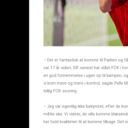
– Det er fantastisk at komme til Parken og få
var 17 år siden, SIF senest har slået FCK i ho
en god fornemmelse i ugen op til kampen, og 
vi kom mere og mere i kontrol, sagde Pelle Ma
tidlig FCK-scoring.
– Jeg var egentlig ikke bekymret, efter de kom
måtte ske. Vi vidste, de ville komme blæsend
her hold kvaliteten til at komme tilbage. Det v