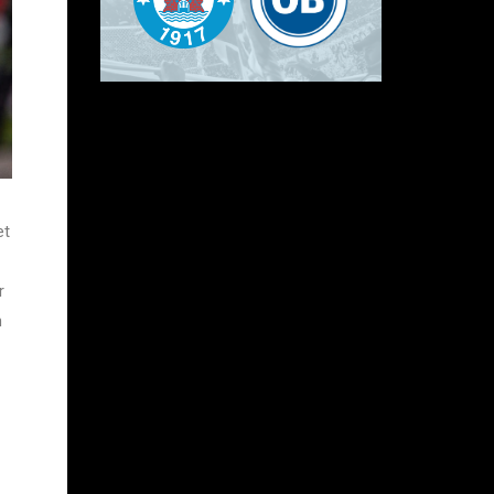
et
r
n