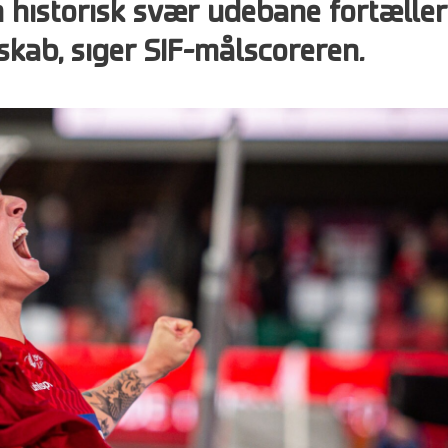
n historisk svær udebane fortæller
ab, siger SIF-målscoreren.