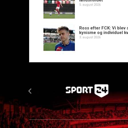
landsholdet
5. august 2026
Ross efter FCK: Vi blev s
kynisme og individuel kv
3. august 2026