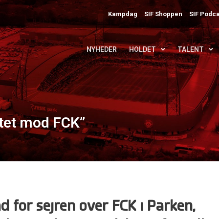
Kampdag
SIF Shoppen
SIF Podca
NYHEDER
HOLDET
TALENT
litet mod FCK”
d for sejren over FCK i Parken,