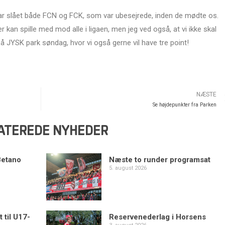
har slået både FCN og FCK, som var ubesejrede, inden de mødte os.
r kan spille med mod alle i ligaen, men jeg ved også, at vi ikke skal
på JYSK park søndag, hvor vi også gerne vil have tre point!
NÆSTE
Se højdepunkter fra Parken
ATEREDE NYHEDER
Betano
Næste to runder programsat
5. august 2026
 til U17-
Reservenederlag i Horsens