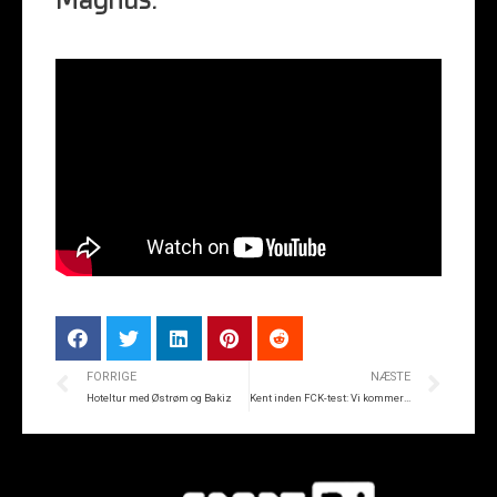
Magnus.
FORRIGE
NÆSTE
Hoteltur med Østrøm og Bakiz
Kent inden FCK-test: Vi kommer under pres