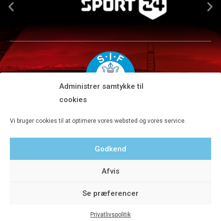
Administrer samtykke til
cookies
Silkeborg IF A/S · JYSK park, Ansvej 104 · DK-8600 Silkeborg
Vi bruger cookies til at optimere vores websted og vores service.
Tlf 8680 4477 · Fax 8680 4647 · Kontortid man-fre kl. 9-15
Godkend
Privatlivspolitik
Afvis
Se præferencer
Privatlivspolitik
© 2020 Silkeborg IF A/S - Designet af Aveo - web&marketing