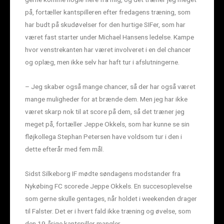
på, fortæller kantspilleren efter fredagens træning, som
har budt på skudøvelser for den hurtige SIFer, som har
været fast starter under Michael Hansens ledelse. Kampe
hvor venstrekanten har været involveret i en del chancer
og oplæg, men ikke selv har haft tur i afslutningerne.
– Jeg skaber også mange chancer, så der har også været
mange muligheder for at brænde dem. Men jeg har ikke
været skarp nok til at score på dem, så det træner jeg
meget på, fortæller Jeppe Okkels, som har kunne se sin
fløjkollega Stephan Petersen have voldsom tur i den i
dette efterår med fem mål.
Sidst Silkeborg IF mødte søndagens modstander fra
Nykøbing FC scorede Jeppe Okkels. En succesoplevelse
som gerne skulle gentages, når holdet i weekenden drager
til Falster. Det er i hvert fald ikke træning og øvelse, som
den 19-årige kantspiller mangler.