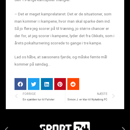
– Det er meget kamprelateret. Det er de situationer, som
man kommer i i kampene, hvor man skal sparke dem ind.
Så jo flere jeg scorer på til træning, jo større chancer er
der for, at jeg scorer i kampene, lyder det fra Okkels, som i
årets pokalturnering scorede to gange i tre kampe.
Lad os håbe, at sæsonens fjerde, og måske femte mål
kommer på søndag…
FORRIGE
NÆSTE
En sjælden tur til Falster
Simon J. er klar til Nykøbing FC