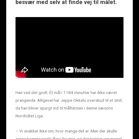
besvær med selv at finde vej til målet.
Han ved det godt. Ét mål i 1184 minutter har ikke været
prangende. Alligevel har Jeppe Okkels overskud til et smil,
da han bliver spurgt ind til målhøsten i denne sæsons
NordicBet Liga.
– Vi snakker ikke om, hvor mange det er. Men der skulle
gerne komme nogle flere fra mig, og det træner jeg meget