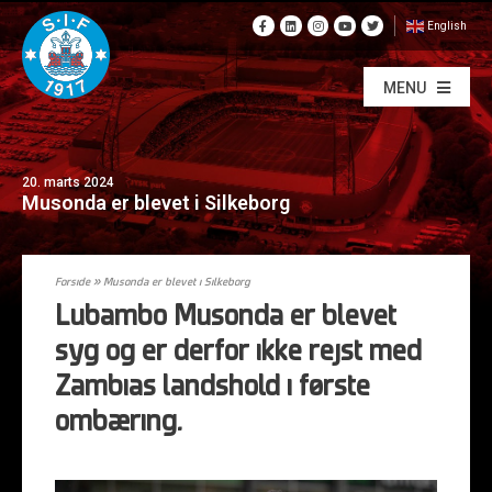
English
MENU
20. marts 2024
Musonda er blevet i Silkeborg
Forside
»
Musonda er blevet i Silkeborg
Lubambo Musonda er blevet
syg og er derfor ikke rejst med
Zambias landshold i første
ombæring.