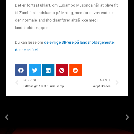
Det er fortsat uklart, om Lubambo Musonda når at blive fit
til Zambias landskamp på lørdag, men for nuværende er
den normale landsholdsanfører altså ikke med i
landsholdstruppen.
Du kan læse om
de øvrige SIF’ere på landsholdstjeneste i
denne artikel
.
FORRIGE
NÆSTE
Billetsalget åbnet til AGF-kampen
Tæt på Boesen