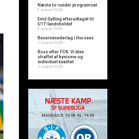
Næste to runder programsat
5. august 2026
Emil Gylling efterudtaget til
U17-landsholdet
5. august 2026
Reservenederlag i Horsens
3. august 2026
Ross efter FCK: Vi blev
straffet af kynisme og
individuel kvalitet
3. august 2026
NÆSTE KAMP
3F SUPERLIGA
MANDAG D. 10.08. KL. 19.00