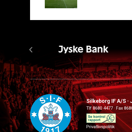
Silkeborg IF A/S ·
Tlf 8680 4477 · Fax 868
Privatlivspolitik