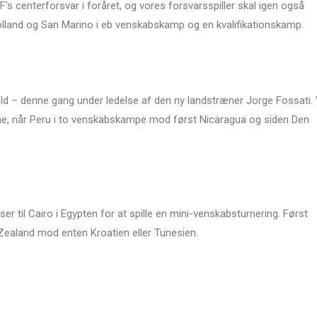
F’s centerforsvar i foråret, og vores forsvarsspiller skal igen også
lland og San Marino i eb venskabskamp og en kvalifikationskamp.
old – denne gang under ledelse af den ny landstræner Jorge Fossati. 
nne, når Peru i to venskabskampe mod først Nicaragua og siden Den
er til Cairo i Egypten for at spille en mini-venskabsturnering. Først
Zealand mod enten Kroatien eller Tunesien.