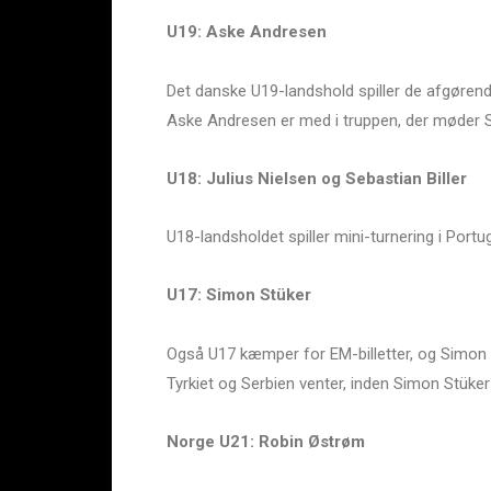
U19: Aske Andresen
Det danske U19-landshold spiller de afgørend
Aske Andresen er med i truppen, der møder S
U18: Julius Nielsen og Sebastian Biller
U18-landsholdet spiller mini-turnering i Portu
U17: Simon Stüker
Også U17 kæmper for EM-billetter, og Simon St
Tyrkiet og Serbien venter, inden Simon Stüke
Norge U21: Robin Østrøm