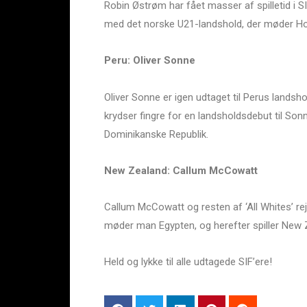
Robin Østrøm har fået masser af spilletid i SI
med det norske U21-landshold, der møder Ho
Peru: Oliver Sonne
Oliver Sonne er igen udtaget til Perus landsh
krydser fingre for en landsholdsdebut til So
Dominikanske Republik.
New Zealand: Callum McCowatt
Callum McCowatt og resten af ‘All Whites’ rejs
møder man Egypten, og herefter spiller New 
Held og lykke til alle udtagede SIF’ere!