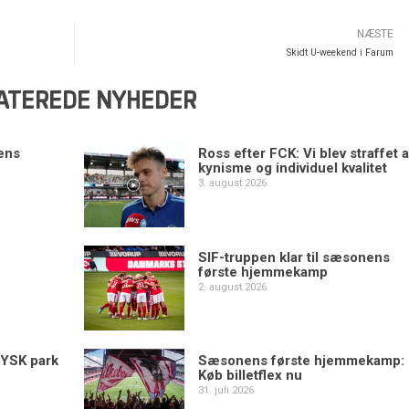
NÆSTE
Skidt U-weekend i Farum
ATEREDE NYHEDER
ens
Ross efter FCK: Vi blev straffet a
kynisme og individuel kvalitet
3. august 2026
SIF-truppen klar til sæsonens
første hjemmekamp
2. august 2026
YSK park
Sæsonens første hjemmekamp:
Køb billetflex nu
31. juli 2026