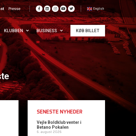
st
Presse
English
KLUBBEN
BUSINESS
KØB BILLET
ste
SENESTE NYHEDER
Vejle Boldklub venter i
Betano Pokalen
6. august 2026