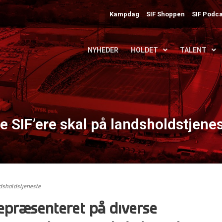
Kampdag
SIF Shoppen
SIF Podca
NYHEDER
HOLDET
TALENT
 SIF’ere skal på landsholdstjene
dsholdstjeneste
repræsenteret på diverse