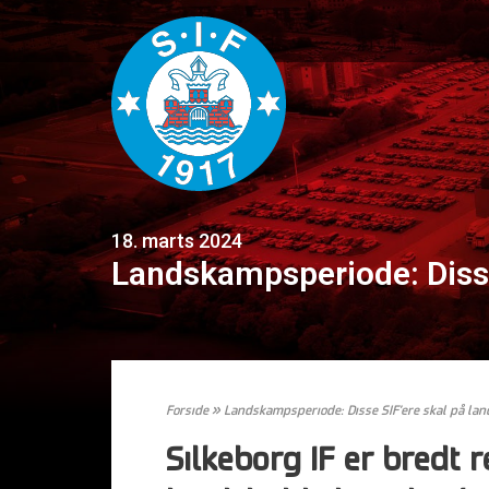
18. marts 2024
Landskampsperiode: Disse
Forside
»
Landskampsperiode: Disse SIF’ere skal på lan
Silkeborg IF er bredt 