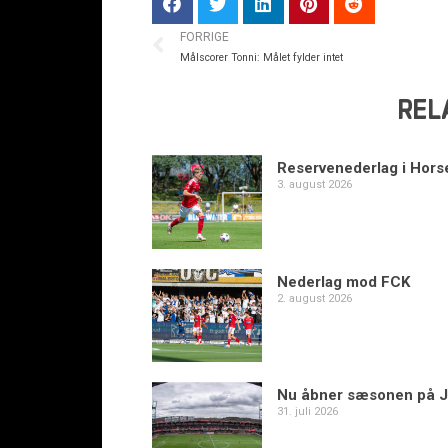
FORRIGE
Målscorer Tonni: Målet fylder intet
REL
Reservenederlag i Hors
3. august 2026
Nederlag mod FCK
2. august 2026
Nu åbner sæsonen på J
31. juli 2026