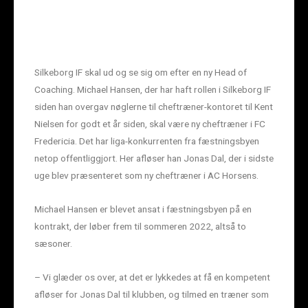
Silkeborg IF skal ud og se sig om efter en ny Head of
Coaching. Michael Hansen, der har haft rollen i Silkeborg IF
siden han overgav nøglerne til cheftræner-kontoret til Kent
Nielsen for godt et år siden, skal være ny cheftræner i FC
Fredericia. Det har liga-konkurrenten fra fæstningsbyen
netop offentliggjort. Her afløser han Jonas Dal, der i sidste
uge blev præsenteret som ny cheftræner i AC Horsens.
Michael Hansen er blevet ansat i fæstningsbyen på en
kontrakt, der løber frem til sommeren 2022, altså to
sæsoner.
– Vi glæder os over, at det er lykkedes at få en kompetent
afløser for Jonas Dal til klubben, og tilmed en træner som