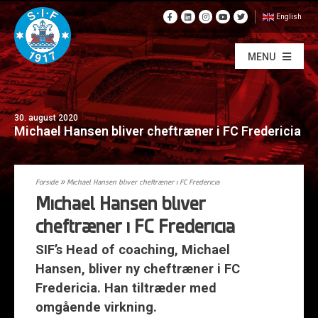
English
MENU
30. august 2020
Michael Hansen bliver cheftræner i FC Fredericia
Forside
»
Michael Hansen bliver cheftræner i FC Fredericia
Michael Hansen bliver
cheftræner i FC Fredericia
SIF’s Head of coaching, Michael
Hansen, bliver ny cheftræner i FC
Fredericia. Han tiltræder med
omgående virkning.