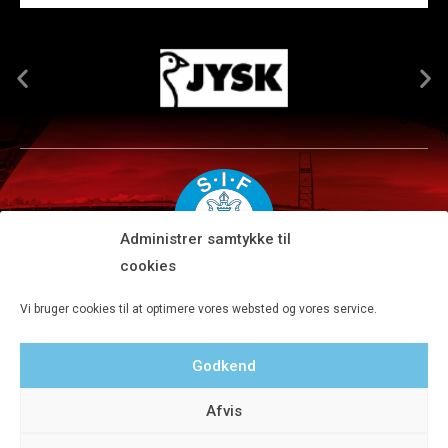
Administrer samtykke til
cookies
Silkeborg IF A/S · JYSK park, Ansvej 104 · DK-8600 Silkeborg
Vi bruger cookies til at optimere vores websted og vores service.
Tlf 8680 4477 · Fax 8680 4647 · Kontortid man-fre kl. 9-15
Godkend
Privatlivspolitik
Afvis