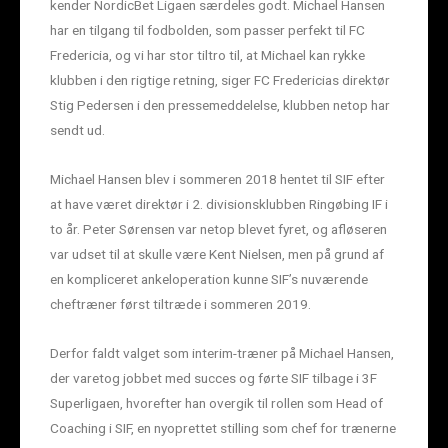
kender NordicBet Ligaen særdeles godt. Michael Hansen
har en tilgang til fodbolden, som passer perfekt til FC
Fredericia, og vi har stor tiltro til, at Michael kan rykke
klubben i den rigtige retning, siger FC Fredericias direktør
Stig Pedersen i den pressemeddelelse, klubben netop har
sendt ud.
Michael Hansen blev i sommeren 2018 hentet til SIF efter
at have været direktør i 2. divisionsklubben Ringøbing IF i
to år. Peter Sørensen var netop blevet fyret, og afløseren
var udset til at skulle være Kent Nielsen, men på grund af
en kompliceret ankeloperation kunne SIF’s nuværende
cheftræner først tiltræde i sommeren 2019.
Derfor faldt valget som interim-træner på Michael Hansen,
der varetog jobbet med succes og førte SIF tilbage i 3F
Superligaen, hvorefter han overgik til rollen som Head of
Coaching i SIF, en nyoprettet stilling som chef for trænerne