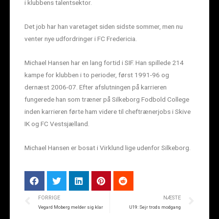
i klubbens talentsektor.
Det job har han varetaget siden sidste sommer, men nu
venter nye udfordringer i FC Fredericia.
Michael Hansen har en lang fortid i SIF. Han spillede 214
kampe for klubben i to perioder, først 1991-96 og
dernæst 2006-07. Efter afslutningen på karrieren
fungerede han som træner på Silkeborg Fodbold College
inden karrieren førte ham videre til cheftrænerjobs i Skive
IK og FC Vestsjælland.
Michael Hansen er bosat i Virklund lige udenfor Silkeborg.
FORRIGE
NÆSTE
Vegard Moberg melder sig klar
U19: Sejr trods modgang