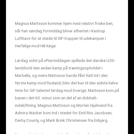
Magnus Mattsson kommer hjem med relativt friske ben,
når han søndag formiddag bliver afhentet i Kastrup
Lufthavn for at støde til SIF-truppen til udekampen i
Herfølge mod HB Køge.
Lørdag sidst på eftermiddagen spillede det danske U20-
landshold den anden kamp på træningsopholdet i
Marbella, og mens Mattsson havde fået fuld tid i den
første kamp mod Rusland, blev det kun til den sidste halve
time for SIF-talentet lørdag mod Sverige. Mattsson kom på
banen i det 63. minut som en del af en dobbelt-
indskiftning. Magnus Mattsson og Morten Hjulmand fra
Admira Wacker kom ind i stedet for Emil Riis Jacobsen,
Derby County, og Mark Brink Christensen fra Esbjerg.