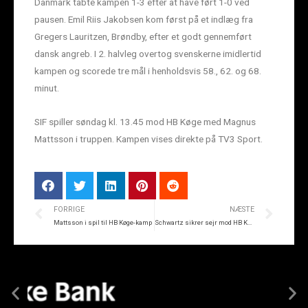
Danmark tabte kampen 1-3 efter at have ført 1-0 ved
pausen. Emil Riis Jakobsen kom først på et indlæg fra
Gregers Lauritzen, Brøndby, efter et godt gennemført
dansk angreb. I 2. halvleg overtog svenskerne imidlertid
kampen og scorede tre mål i henholdsvis 58., 62. og 68.
minut.
SIF spiller søndag kl. 13.45 mod HB Køge med Magnus
Mattsson i truppen. Kampen vises direkte på TV3 Sport.
FORRIGE
NÆSTE
Mattsson i spil til HB Køge-kamp
Schwartz sikrer sejr mod HB Køge