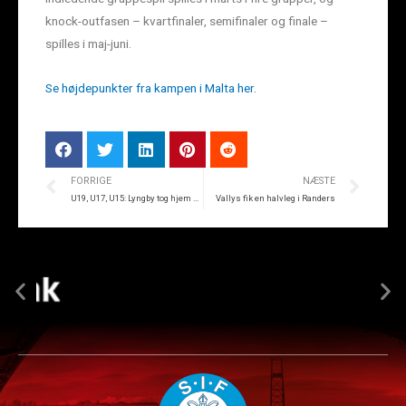
knock-outfasen – kvartfinaler, semifinaler og finale –
spilles i maj-juni.
Se højdepunkter fra kampen i Malta her.
FORRIGE
NÆSTE
U19, U17, U15: Lyngby tog hjem med det hele
Vallys fik en halvleg i Randers