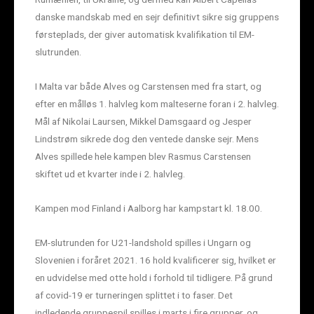
danske mandskab med en sejr definitivt sikre sig gruppens
førsteplads, der giver automatisk kvalifikation til EM-
slutrunden.
I Malta var både Alves og Carstensen med fra start, og
efter en målløs 1. halvleg kom malteserne foran i 2. halvleg.
Mål af Nikolai Laursen, Mikkel Damsgaard og Jesper
Lindstrøm sikrede dog den ventede danske sejr. Mens
Alves spillede hele kampen blev Rasmus Carstensen
skiftet ud et kvarter inde i 2. halvleg.
Kampen mod Finland i Aalborg har kampstart kl. 18.00.
EM-slutrunden for U21-landshold spilles i Ungarn og
Slovenien i foråret 2021. 16 hold kvalificerer sig, hvilket er
en udvidelse med otte hold i forhold til tidligere. På grund
af covid-19 er turneringen splittet i to faser. Det
indledende gruppespil spilles i marts i fire grupper, og