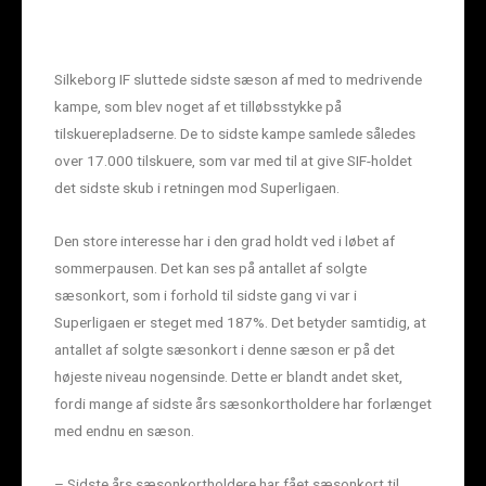
Silkeborg IF sluttede sidste sæson af med to medrivende
kampe, som blev noget af et tilløbsstykke på
tilskuerepladserne. De to sidste kampe samlede således
over 17.000 tilskuere, som var med til at give SIF-holdet
det sidste skub i retningen mod Superligaen.
Den store interesse har i den grad holdt ved i løbet af
sommerpausen. Det kan ses på antallet af solgte
sæsonkort, som i forhold til sidste gang vi var i
Superligaen er steget med 187%. Det betyder samtidig, at
antallet af solgte sæsonkort i denne sæson er på det
højeste niveau nogensinde. Dette er blandt andet sket,
fordi mange af sidste års sæsonkortholdere har forlænget
med endnu en sæson.
– Sidste års sæsonkortholdere har fået sæsonkort til