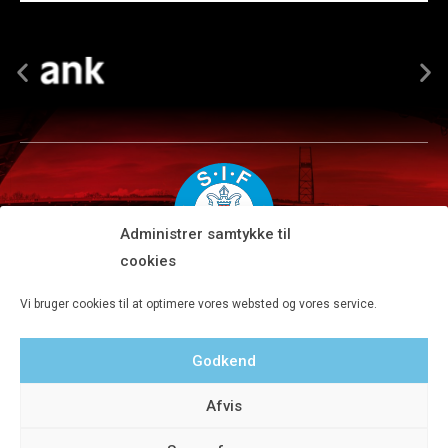
Administrer samtykke til
cookies
Silkeborg IF A/S · JYSK park, Ansvej 104 · DK-8600 Silkeborg
Vi bruger cookies til at optimere vores websted og vores service.
Tlf 8680 4477 · Fax 8680 4647 · Kontortid man-fre kl. 9-15
Godkend
Privatlivspolitik
Afvis