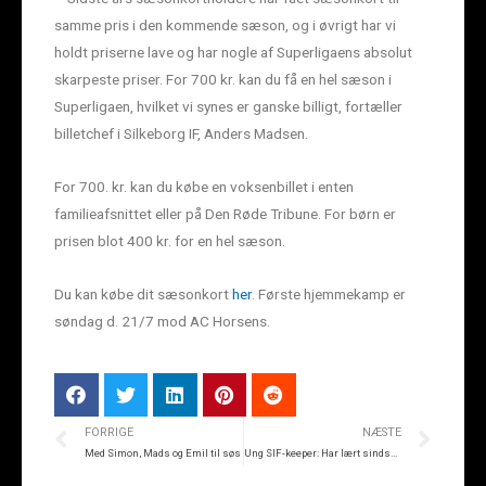
samme pris i den kommende sæson, og i øvrigt har vi
holdt priserne lave og har nogle af Superligaens absolut
skarpeste priser. For 700 kr. kan du få en hel sæson i
Superligaen, hvilket vi synes er ganske billigt, fortæller
billetchef i Silkeborg IF, Anders Madsen.
For 700. kr. kan du købe en voksenbillet i enten
familieafsnittet eller på Den Røde Tribune. For børn er
prisen blot 400 kr. for en hel sæson.
Du kan købe dit sæsonkort
her
. Første hjemmekamp er
søndag d. 21/7 mod AC Horsens.
FORRIGE
NÆSTE
Med Simon, Mads og Emil til søs
Ung SIF-keeper: Har lært sindssygt meget