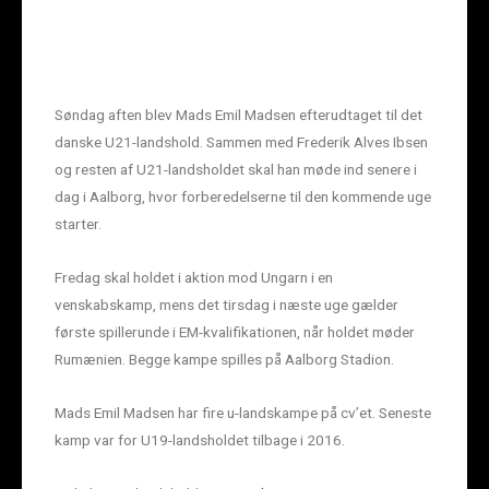
Søndag aften blev Mads Emil Madsen efterudtaget til det
danske U21-landshold. Sammen med Frederik Alves Ibsen
og resten af U21-landsholdet skal han møde ind senere i
dag i Aalborg, hvor forberedelserne til den kommende uge
starter.
Fredag skal holdet i aktion mod Ungarn i en
venskabskamp, mens det tirsdag i næste uge gælder
første spillerunde i EM-kvalifikationen, når holdet møder
Rumænien. Begge kampe spilles på Aalborg Stadion.
Mads Emil Madsen har fire u-landskampe på cv’et. Seneste
kamp var for U19-landsholdet tilbage i 2016.