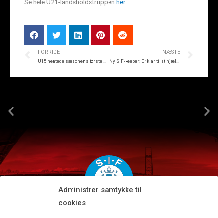
Se hele U21-landsholdstruppen
her
.
FORRIGE
NÆSTE
U15 hentede sæsonens første sejr
Ny SIF-keeper: Er klar til at hjælpe holdet
Administrer samtykke til
cookies