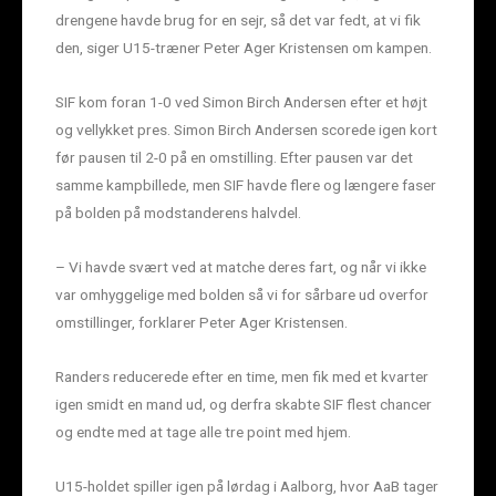
drengene havde brug for en sejr, så det var fedt, at vi fik
den, siger U15-træner Peter Ager Kristensen om kampen.
SIF kom foran 1-0 ved Simon Birch Andersen efter et højt
og vellykket pres. Simon Birch Andersen scorede igen kort
før pausen til 2-0 på en omstilling. Efter pausen var det
samme kampbillede, men SIF havde flere og længere faser
på bolden på modstanderens halvdel.
– Vi havde svært ved at matche deres fart, og når vi ikke
var omhyggelige med bolden så vi for sårbare ud overfor
omstillinger, forklarer Peter Ager Kristensen.
Randers reducerede efter en time, men fik med et kvarter
igen smidt en mand ud, og derfra skabte SIF flest chancer
og endte med at tage alle tre point med hjem.
U15-holdet spiller igen på lørdag i Aalborg, hvor AaB tager