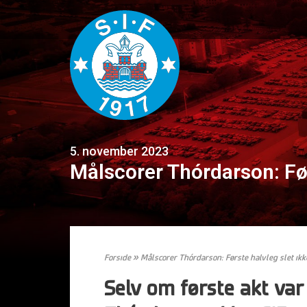
5. november 2023
Målscorer Thórdarson: Før
Forside
»
Målscorer Thórdarson: Første halvleg slet ik
Selv om første akt va