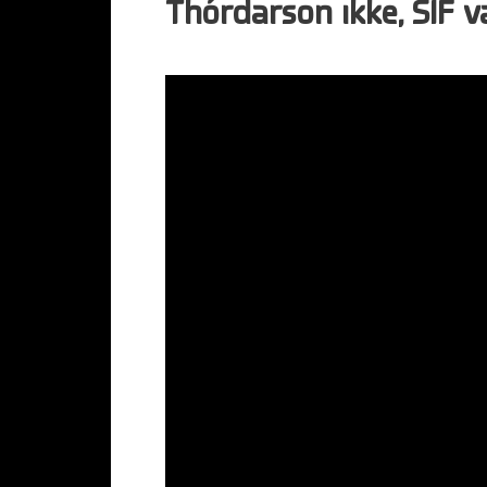
Thórdarson ikke, SIF va