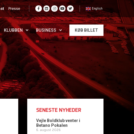
st
Presse
English
KLUBBEN
BUSINESS
KØB BILLET
SENESTE NYHEDER
Vejle Boldklub venter i
Betano Pokalen
6. august 2026