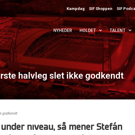
Kampdag
SIF Shoppen
SIF Podca
NYHEDER
HOLDET
TALENT
ste halvleg slet ikke godkendt
ke godkendt
r under niveau, så mener Stefán