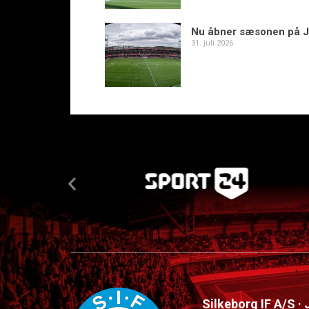
Nu åbner sæsonen på J
31. juli 2026
Silkeborg IF A/S ·