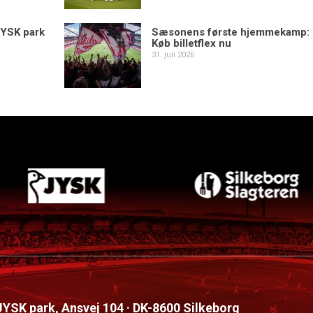
YSK park
Sæsonens første hjemmekamp:
Køb billetflex nu
31. juli 2026
 JYSK park, Ansvej 104 · DK-8600 Silkeborg