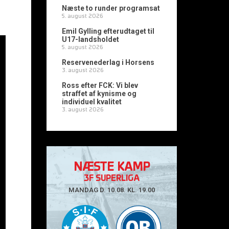
Næste to runder programsat
5. august 2026
Emil Gylling efterudtaget til
U17-landsholdet
5. august 2026
Reservenederlag i Horsens
3. august 2026
Ross efter FCK: Vi blev
straffet af kynisme og
individuel kvalitet
3. august 2026
NÆSTE KAMP
3F SUPERLIGA
MANDAG D. 10.08. KL. 19.00