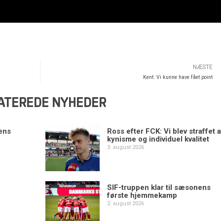
NÆSTE
Kent: Vi kunne have fået point
ATEREDE NYHEDER
ens
Ross efter FCK: Vi blev straffet a
kynisme og individuel kvalitet
3. august 2026
SIF-truppen klar til sæsonens
første hjemmekamp
2. august 2026