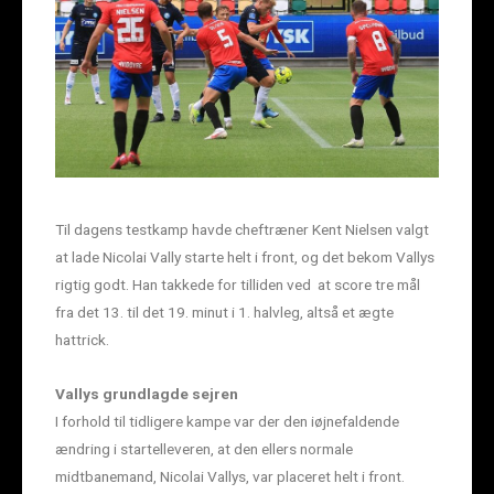
Til dagens testkamp havde cheftræner Kent Nielsen valgt
at lade Nicolai Vally starte helt i front, og det bekom Vallys
rigtig godt. Han takkede for tilliden ved at score tre mål
fra det 13. til det 19. minut i 1. halvleg, altså et ægte
hattrick.
Vallys grundlagde sejren
I forhold til tidligere kampe var der den iøjnefaldende
ændring i startelleveren, at den ellers normale
midtbanemand, Nicolai Vallys, var placeret helt i front.