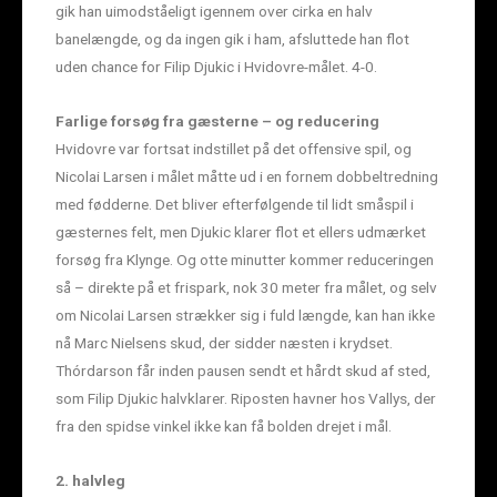
gik han uimodståeligt igennem over cirka en halv
banelængde, og da ingen gik i ham, afsluttede han flot
uden chance for Filip Djukic i Hvidovre-målet. 4-0.
Farlige forsøg fra gæsterne – og reducering
Hvidovre var fortsat indstillet på det offensive spil, og
Nicolai Larsen i målet måtte ud i en fornem dobbeltredning
med fødderne. Det bliver efterfølgende til lidt småspil i
gæsternes felt, men Djukic klarer flot et ellers udmærket
forsøg fra Klynge. Og otte minutter kommer reduceringen
så – direkte på et frispark, nok 30 meter fra målet, og selv
om Nicolai Larsen strækker sig i fuld længde, kan han ikke
nå Marc Nielsens skud, der sidder næsten i krydset.
Thórdarson får inden pausen sendt et hårdt skud af sted,
som Filip Djukic halvklarer. Riposten havner hos Vallys, der
fra den spidse vinkel ikke kan få bolden drejet i mål.
2. halvleg