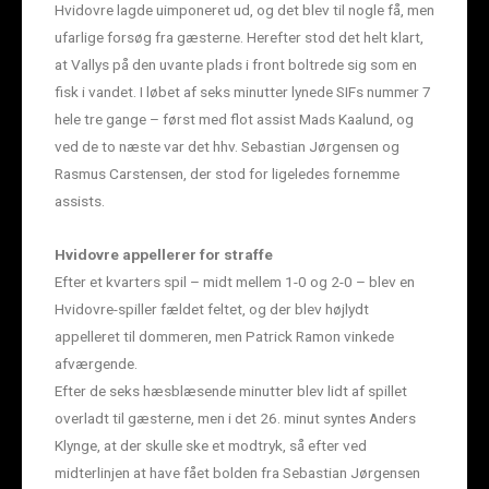
Hvidovre lagde uimponeret ud, og det blev til nogle få, men
ufarlige forsøg fra gæsterne. Herefter stod det helt klart,
at Vallys på den uvante plads i front boltrede sig som en
fisk i vandet. I løbet af seks minutter lynede SIFs nummer 7
hele tre gange – først med flot assist Mads Kaalund, og
ved de to næste var det hhv. Sebastian Jørgensen og
Rasmus Carstensen, der stod for ligeledes fornemme
assists.
Hvidovre appellerer for straffe
Efter et kvarters spil – midt mellem 1-0 og 2-0 – blev en
Hvidovre-spiller fældet feltet, og der blev højlydt
appelleret til dommeren, men Patrick Ramon vinkede
afværgende.
Efter de seks hæsblæsende minutter blev lidt af spillet
overladt til gæsterne, men i det 26. minut syntes Anders
Klynge, at der skulle ske et modtryk, så efter ved
midterlinjen at have fået bolden fra Sebastian Jørgensen