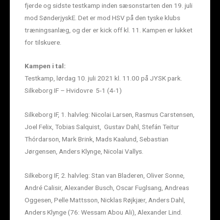
fjerde og sidste testkamp inden sæsonstarten den 19. juli
mod SønderjyskE. Det er mod HSV på den tyske klubs
træningsanlæg, og der er kick off kl. 11. Kampen er lukket
for tilskuere.
Kampen i tal:
Testkamp, lørdag 10. juli 2021 kl. 11.00 på JYSK park.
Silkeborg IF – Hvidovre 5-1 (4-1)
Silkeborg IF, 1. halvleg: Nicolai Larsen, Rasmus Carstensen,
Joel Felix, Tobias Salquist, Gustav Dahl, Stefán Teitur
Thórdarson, Mark Brink, Mads Kaalund, Sebastian
Jørgensen, Anders Klynge, Nicolai Vallys.
Silkeborg IF, 2. halvleg: Stan van Bladeren, Oliver Sonne,
André Calisir, Alexander Busch, Oscar Fuglsang, Andreas
Oggesen, Pelle Mattsson, Nicklas Røjkjær, Anders Dahl,
Anders Klynge (76: Wessam Abou Ali), Alexander Lind.