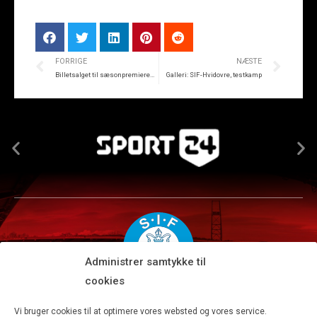
FORRIGE
NÆSTE
Billetsalget til sæsonpremieren er åbent
Galleri: SIF-Hvidovre, testkamp
Administrer samtykke til
cookies
Silkeborg IF A/S · JYSK park, Ansvej 104 · DK-8600 Silkeborg
Vi bruger cookies til at optimere vores websted og vores service.