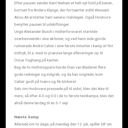
Efter pausen sender Kent Nielsen et helt nyt hold på banen,
bortset fra Anders Klynge, der fortsætter indtil Wessam
Abou Ali erstatter ham senere i halvlegen. Også Hvidovre
benytter pausen til udskiftninger.
Unge Alexander Busch i midterforsvaret startede
overbevisende i sine aktioner, og ved hans side gjorde
rutinerede André Calisir i sine første minutter i kamp et fint
indtryk, bl.a. med to præcise lange afleveringer op til
Oscar Fuglsang på kanten.
Bag de to midtstoppere havde Stan van Bladeren flere
gode redninger og indgreb, og da han svigtede, kom
Calisir godt på tværs og fik blokeret.
Selv om Hvidovere pressede på til sidst, blev det ikke til
mere, så efter 4-0 og 0-0 i de to første testkampe, blev det
altså denne lørdag til en 5-1 sejr.
Næste kamp
Allerede om to dage, på mandag den 12. juli, spiller SIF sin