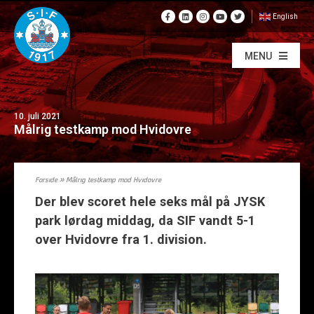
English
MENU
10. juli 2021
Målrig testkamp mod Hvidovre
Forside
»
Målrig testkamp mod Hvidovre
Der blev scoret hele seks mål på JYSK
park lørdag middag, da SIF vandt 5-1
over Hvidovre fra 1. division.